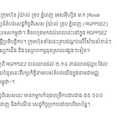
នេះ​ក្រុមហ៊ុន រ៉ូយ៉ាល់ គ្រុប ភ្នំពេញ អេសអ៊ីហ្សិត ម.ក [Royal
តំបន់​សេដ្ឋកិច្ច​ពិសេស រ៉ូយ៉ាល់ គ្រុប ភ្នំពេញ (RGPPSEZ)
រទេសកម្ពុជា។ គិត​រហូត​មក​ដល់ពេល​នេះ​នៅ​ក្នុង RGPPSEZ
ប្រតិបត្តិការ​។ ក្រុមហ៊ុនទាំងនេះគ្របដណ្តប់លើវិស័យសំខាន់ៗ
 ស្បែកជើង និង​ឧស្សាហ​កម្មធុន​ស្រាល​ផ្សេងៗ​ទៀត​។
នាំចេញពី RGPPSEZ បានឈានដល់ ២,១៤ ពាន់​​លាន​ដុល្លារ ដែល​
នេះគឺ​រក្សា​កិត្តិ​នាមរបស់តំបន់យើង​ក្នុង​នាម​ជា​មជ្ឈ​
្ពុជា»។
្ចពិសេសនេះ មាន​​កម្មករ​កំពុង​បម្រើការងារ​ជាង ៥៥ ០០០
ឍជំនាញ និងកំណើន សេដ្ឋកិច្ចប្រកបដោយបរិយាប័ន្ន។