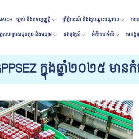
MATCH
ច្បាប់ និងបទប្បញ្ញត្តិ
ព្រឹត្តិការណ៍ និងវគ្គបណ្តុះបណ្តាល
ការចា
ត្តសហគ្រាសធុនតូច និងមធ្យម
នវានុវត្តន៍
អំពីគេហទំព័រ
មេគង្
GPPSEZ ក្នុង​ឆ្នាំ​២០២៥ មា