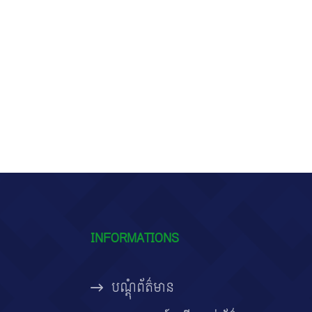
INFORMATIONS
បណ្តុំព័ត៌មាន