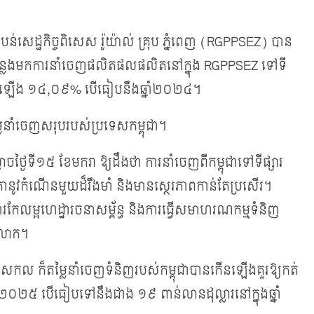
​តំបន់​សេដ្ឋកិច្ចពិសេស រ៉ូយ៉ាល់ គ្រុប ភ្នំពេញ (RGPPSEZ) បាន
២០២៥ កន្លង​មក​ការនាំចេញផលិត​ផល​​ផលិត​នៅ​ក្នុង​ RGPPSEZ ទៅ​ទី
កើន​​ឡើង ១៤,០៩% បើ​ធៀប​នឹង​​​ឆ្នាំ​២០២៤។
​នាំ​ចេញ​សរុបរបស់ប្រទេសកម្ពុជា។
១៥ ខែ​មករា ​ឱ្យ​ដឹង​ថា ការ​​នាំ​ចេញពី​​​​​កម្ពុជា​ទៅ​ទីផ្សារ​
្រា​នូវ​កំណើន​មួយ​ដ៏​រឹងមាំ និងមានស្ថេរភាពកាន់​តែ​ប្រសើរ​។
ការ​កែលម្អហេដ្ឋារចនាសម្ព័ន្ធ និងការធ្វើសមាហរណកម្ម​ទំនិញ​
ិភពលោក។
ក៏​តម្លៃនាំ​ចេញ​ទំនិញ​​របស់​កម្ពុជា​បាន​កើន​ឡើង​គួរ​ឱ្យ​កត់​
២៥ បើ​ធៀប​ទៅ​នឹង​ជាង ១៩ ពាន់លានដុល្លារ​នៅក្នុង​ឆ្នាំ​