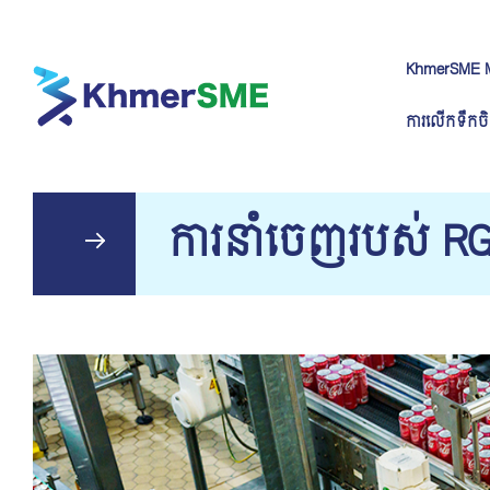
KhmerSME 
ការលើកទឹកចិ
ការ​នាំចេញ​របស់ R