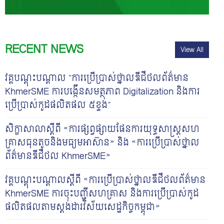
RECENT NEWS
View All
វគ្គបណ្តុះបណ្តាល “ការប្រើប្រាស់ថ្នាលឌីជីថលព័ត៌មាន
KhmerSME ការបង្កើនសមត្ថភាព Digitalization និងការ
ប្រើប្រាស់កូដផលិតផល ៥ខ្ទង់”
សិក្ខាសាលាស្តីពី «ការផ្សព្វផ្សាយផែនការយុទ្ធសាស្រ្តសហ
គ្រាសធុនតូចនិងមធ្យមអាស៊ាន» និង «ការប្រើប្រាស់ថ្នាល
ព័ត៌មានឌីជីថល KhmerSME»
វគ្គបណ្តុះបណ្តាលស្តីពី «ការប្រើប្រាស់ថ្នាលឌីជីថលព័ត៌មាន
KhmerSME ការចុះបញ្ជីសហគ្រាស និងការប្រើប្រាស់កូដ
ផលិតផលតាមស្តង់ដារវិស័យសេដ្ឋកិច្ចកម្ពុជា»