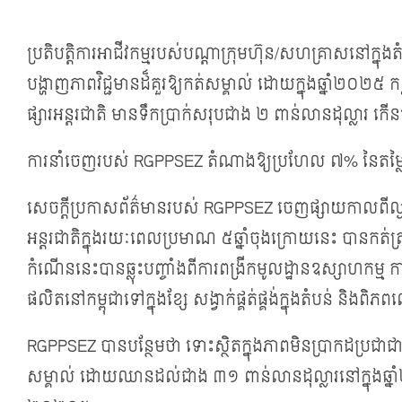
ប្រតិបត្តិការអាជីវកម្ម​របស់បណ្តា​ក្រុមហ៊ុន/សហគ្រាស​នៅ​ក្នុង
បង្ហាញ​ភាព​វិជ្ជមាន​ដ៏​គួរ​ឱ្យ​កត់​សម្គាល់​ ដោយ​ក្នុង​ឆ្នាំ​
ផ្សារ​អន្តរជាតិ មាន​ទឹក​ប្រាក់​សរុប​ជាង ២ ពាន់លានដុល្លារ 
ការ​នាំ​ចេញ​របស់ RGPPSEZ តំណាងឱ្យប្រហែល​ ៧% នៃ​តម្លៃ
សេចក្តីប្រកាសព័ត៌មានរបស់ RGPPSEZ ចេញ​ផ្សាយកាល​ពី​ល្ងាច​ថ្ងៃ​ទី​
អន្តរជាតិក្នុងរយៈពេលប្រមាណ​ ៥ឆ្នាំ​ចុង​ក្រោយ​នេះ​ ​​បាន​កត់​ត
កំណើន​នេះ​បាន​​​ឆ្លុះបញ្ចាំងពីការពង្រីកមូលដ្ឋានឧស្សាហកម្ម 
ផលិត​​នៅ​កម្ពុជា​ទៅក្នុងខ្សែ សង្វាក់​ផ្គត់​ផ្គង់​ក្នុង​តំបន់ និងព
RGPPSEZ បានបន្ថែម​ថា ទោះស្ថិតក្នុងភាពមិនប្រាកដប្រជាជាសកល 
សម្គាល់ ដោយឈានដល់ជាង ៣១ ពាន់លានដុល្លារ​នៅក្នុង​ឆ្នាំ២០