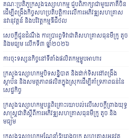
គណៈប្រតិភូក្រសួងឧស្សាហកម្ម ជួបពិភាក្សាជាមួយភាគីចិន
ដើម្បីពង្រឹងកិច្ចសហប្រតិបត្តិការលើការអភិវឌ្ឍសហគ្រាស
នវានុវត្តន៍ និងបរិវត្តកម្មឌីជីថល
សេចក្តីជូនដំណឹង ការប្រារព្ធទិវាជាតិសហគ្រាសធុនមីក្រូ តូច
និងមធ្យម លើកទី៣ ឆ្នាំ២០២៦
ការចុះទស្សនកិច្ចនៅទីតាំងផលិតកម្មម្ហូបអាហារ
ក្រសួងឧស្សាហកម្មបិទសន្និបាត និងដាក់ទិសដៅពង្រឹង
ស្ថាប័ន និងសមត្ថភាពផលិតក្នុងស្រុកដើម្បីគាំទ្រភាពធន់នៃ
សេដ្ឋកិច្ច
ក្រសួង​ឧស្សាហកម្មបន្ត​​ពិគ្រោះ​យោបល់លើ​សេចក្តីព្រាងយុទ្ធ
សាស្ត្រ​ជាតិស្តីពីការអភិវឌ្ឍសហគ្រាសធុន​មីក្រូ តូច និង​
មធ្យម
ក្រសួងឧស្សាហកម្មណែនាំឱ្យរោងចក្រ សហគ្រាសអនុវត្ត