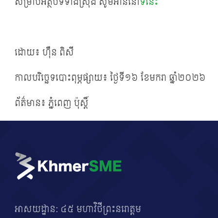
សម្រាប់អត្ថបទទាំងស្រុង សូមអាននៅ
ទីនេះ
ដោយ៖ ហ៊ឹន ពិសី
កាលបរិច្ឆេទបោះពុម្ភផ្សាយ៖ ថ្ងៃទី១៦ ខែមករា ឆ្នាំ២០២៦​
ព័ត៌មាន៖ ភ្នំពេញ ប៉ុស្តិ៍
អាសយដ្ឋាន: ៤៥ មហាវិថីព្រះនរោត្តម