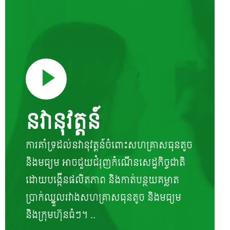
នវានុវត្តន៍
ការគាំទ្រដល់នវានុវត្តន៍ចំពោះសហគ្រាសធុនតូច
និងមធ្យម អាចជួយជំរុញកំណើនសេដ្ឋកិច្ចជាតិ
ដោយបង្កើនផលិតភាព និងកាត់បន្ថយគម្លាត
ប្រាក់ឈ្នួលរវាងសហគ្រាសធុនតូច និងមធ្យម
និងក្រុមហ៊ុនធំៗ។ ..