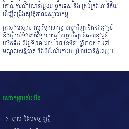
គោលការណ៍ណែនាំប្លង់បច្ចេកទេស និង គ្រប់គ្រងហានិភ័យ
ដើម្បីពង្រឹងសុវត្ថិភាពឧស្សាហកម្ម
ក្រសួងឧស្សាហកម្ម វិទ្យាសាស្ត្រ បច្ចេកវិទ្យា និងនវានុវត្តន៍
នឹងរៀបចំទិវាជាតិវិទ្យាសាស្រ្ត បច្ចេក​វិទ្យា និងនវានុវត្តន៍
លើកទី៤ ពីថ្ងៃទី២៦ ដល់ ២៨ ខែមីនា ឆ្នាំ២០២៦ នៅ
មណ្ឌលសន្និបាត និង​ពិព័រណ៍​កោះ​ពេជ្រ រាជធានីភ្នំពេញ។
សេវាកម្មរបស់យើង
ច្បាប់ និងបទប្បញ្ញត្តិ