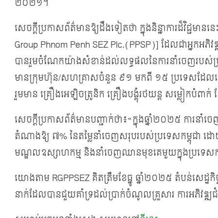
២០២១។
សេចក្តី​ប្រកាស​ព័ត៌មាន​​ឱ្យ​ដឹង​ទៀត​ថា ក្នុងនិន្នាការដ៏វិជ្ជមាន
Group Phnom Penh SEZ Plc.(PPSP)] ដែល​ជា​អ្នក​អភិវឌ្ឍន៍​
បានរួមចំណែកយ៉ាងសំខាន់​ដល់​លទ្ធផល​នៃ​ការ​នាំចេញ​របស់ប្
មាន​​ក្រុមហ៊ុន/សហគ្រាស​ចំនួន ៩១ មកពី ១៥ ប្រទេសដែលធ្វើ
រួមមាន គ្រឿងអេឡិចត្រូនិក គ្រឿងបង្គុំរថយន្ត សម្លៀកបំពាក់
សេចក្តី​ប្រកាស​ព័ត៌មាន​បញ្ជាក់​ថា៖«ក្នុងឆ្នាំ២០២៥ ការ
តំណាង​ឱ្យ ៧% នៃតម្លៃនាំចេញសរុបរបស់ប្រទេសកម្ពុជា ដោយ​ចំនួន​
មណ្ឌល​ឧស្សាហកម្ម និងនាំចេញឈានមុខគេមួយក្នុងប្រទេស​កម
យោង​តាម RGPPSEZ គិតត្រឹមខែធ្នូ ឆ្នាំ២០២៥ តំបន់សេដ្ឋកិច
នាក់​ដែលបាន​ជួយ​គាំទ្រដល់ប្រាក់ចំណូលគ្រួសារ ការអភិវឌ្