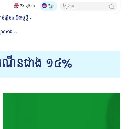
English
ខ្មែរ
ប់ផ្តើមអាជីវកម្មថ្មី
គឡានឆាង
ន​កំណើន​ជាង ១៤%