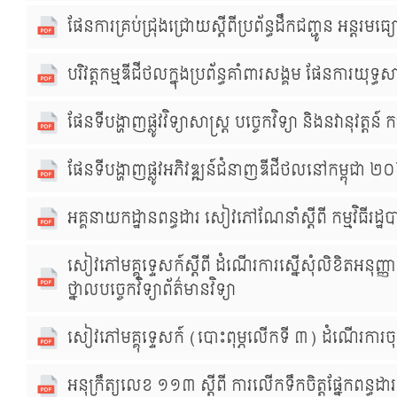
ផែនការគ្រប់ជ្រុងជ្រោយស្ដីពីប្រព័ន្ធដឹកជញ្ជូន អន្ត
បរិវត្តកម្មឌីជីថលក្នុងប្រព័ន្ធគាំពារសង្គម ផែនការយ
ផែនទីបង្ហាញផ្លូវវិទ្យាសាស្រ្ត បច្ចេកវិទ្យា និងនវានុវត្តន
ផែនទីបង្ហាញផ្លូវអភិវឌ្ឍន៍ជំនាញឌីជីថលនៅកម្ពុជ
អគ្គនាយកដ្ឋានពន្ធដារ សៀវភៅណែនាំស្ដីពី កម្មវិធីរដ្ឋ
សៀវភៅមគ្គុទ្ទេសក៍ស្ដីពី ដំណើរការស្នើសុំលិខិតអនុញ្ញ
ថ្នាលបច្ចេកវិទ្យាព័ត៌មានវិទ្យា
សៀវភៅមគ្គុទេ្ទសក៍ (បោះពុម្ភលើកទី ៣) ដំណើរការចុះបញ្
អនុក្រឹត្យលេខ ១១៣ ស្តីពី ការលើកទឹកចិត្តផ្នែកពន្ធដារ ស