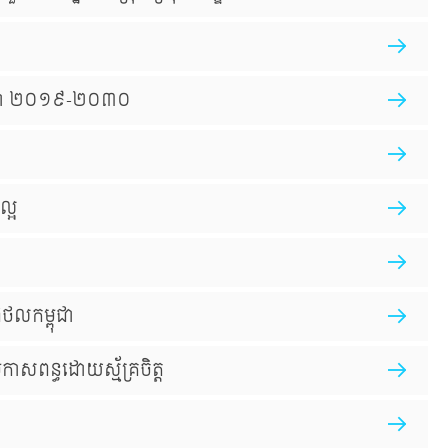
ម្ពុជា ២០១៩-២០៣០
ល្អ
ជីថលកម្ពុជា
រកាសពន្ធដោយស្ម័គ្រចិត្ត