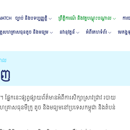
MATCH
ច្បាប់ និងបទប្បញ្ញត្តិ
ព្រឹត្តិការណ៍ និងវគ្គបណ្តុះបណ្តាល
ការចា
ត្តសហគ្រាសធុនតូច និងមធ្យម
នវានុវត្តន៍
អំពីគេហទំព័រ
មេគង្
្តាល
ាញ
ែកនេះផ្សព្វផ្សាយព័ត៌មានអំពីការសិក្សា​ស្រាវជ្រាវ របាយ
សហគ្រាសធុនមីក្រូ តូច និងមធ្យមនៅប្រទេសកម្ពុជា និងតំបន់