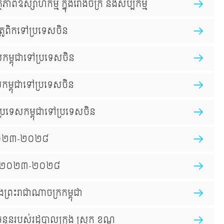
ិភាពឧស្សាហកម្ម ក្នុងរោងចក្រ និងសិប្បកម្ម
្រូពិកទៅប្រទេសចិន
សកម្ពុជាទៅប្រទេសចិន
សកម្ពុជាទៅប្រទេសចិន
ប្រទេសកម្ពុជាទៅប្រទេសចិន
ា ២០២៣​-២០២៨
ន្ធ ឆ្នាំ២០២៣-២០២៨
នុងព្រះរាជាណាចក្រកម្ពុជា
ចំនួនរបស់រដ្ឋបាលក្រុង ស្រុក ខណ្ឌ