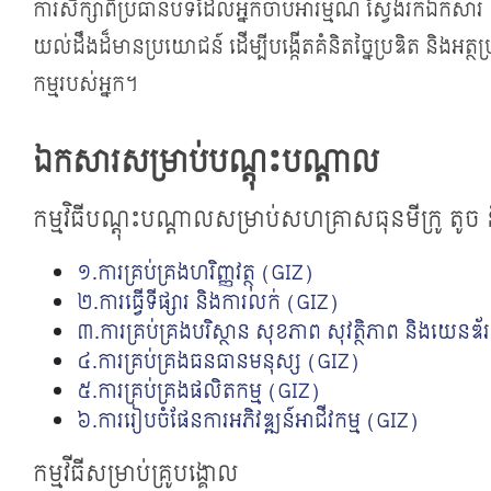
ការ​សិក្សាពីប្រធានបទដែលអ្នកចាប់អារម្មណ៍ ស្វែងរកឯកសារ និ
យល់ដឹងដ៏មានប្រយោជន៍ ដើម្បី​បង្កើតគំនិតច្នៃប្រឌិត និងអត្ថប
កម្ម​របស់អ្នក។
ឯកសារសម្រាប់បណ្ដុះបណ្ដាល
កម្មវិធីបណ្ដុះបណ្ដាលសម្រាប់សហគ្រាសធុនមីក្រូ តូច
១.ការគ្រប់គ្រងហរិញ្ញវត្ថុ (GIZ)
២.ការធ្វើទីផ្សារ និងការលក់ (GIZ)
៣.ការគ្រប់គ្រងបរិស្ថាន សុខភាព សុវត្ថិភាព និងយេនឌ័
៤.ការគ្រប់គ្រងធនធានមនុស្ស (GIZ)
៥.ការគ្រប់គ្រងផលិតកម្ម (GIZ)
៦.ការរៀបចំផែនការអភិវឌ្ឍន៍អាជីវកម្ម (GIZ)
កម្មវីធីសម្រាប់គ្រូបង្គោល