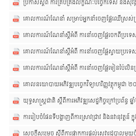
ប្រកាសស្ដីពី ការគ្រប់គ្រងលក្ខណៈបច្ចេកទេស និងសុវត្ថ
គោលការណ៍ណែនាំ សម្រាប់អ្នកនាំចេញផ្លែឈើស្រស់ត
គោលការណ៍ណែនាំស្ដីអំពី ការនាំចេញផ្លែចេកពីប្រទេ
គោលការណ៍ណែនាំស្ដីអំពី ការនាំចេញផ្លែស្វាយប្រទេ
គោលការណ៍ណែនាំស្ដីអំពី ការនាំចេញផ្លែមៀនប៉ៃលិន
គោលនយោបាយអភិវឌ្ឍបច្ចេកវិទ្យាហរិញ្ញវត្ថុកម្ពុជ
យុទ្ធសាស្ត្រជាតិ ស្ដីពីការអភិវឌ្ឍសេដ្ឋកិច្ចក្រៅប្រព័
ការរៀបចំផែនទីបង្ហាញពីការស្រាវជ្រាវ និងនវានុវត្តន៍ ក្
សេចក្ដីសម្រេច ស្ដីពីការផ្អាកការផ្ដល់សេវារដ្ឋបាលមួយ