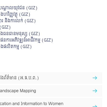
ដុៈបណ្ដាលយុវជន (GIZ)
ងហរិញ្ញវត្ថុ (GIZ)
ផ្សារ និងការលក់ (GIZ)
 (GIZ)
់គ្រងធនធានមនុស្ស (GIZ)
ផែនការអភិវឌ្ឍន៍អាជីវកម្ម (GIZ)
គ្រងផលិតកម្ម (GIZ)
 និងព័ត៌មាន (អ.ឌ.ប.ព.)
Landscape Mapping
ation and Information to Women