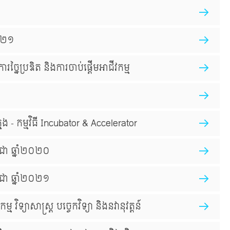
២០២១
ារច្នៃប្រឌិត និងការចាប់ផ្ដើមអាជីវកម្ម
- កម្មវិធី Incubator & Accelerator
្ពុជា ឆ្នាំ២០២០
្ពុជា ឆ្នាំ២០២១
្យាសាស្ត្រ បច្ចេកវិទ្យា និង​នវានុវត្តន៍