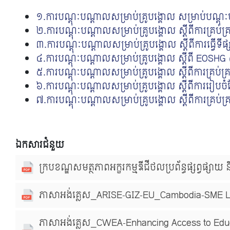
១.ការបណ្ដុៈបណ្ដាលសម្រាប់គ្រូបង្គោល សម្រាប់បណ្
២.ការបណ្ដុៈបណ្ដាលសម្រាប់គ្រូបង្គោល ស្ដីពីការគ្រប់គ្រ
៣.ការបណ្ដុៈបណ្ដាលសម្រាប់គ្រូបង្គោល ស្ដីពីការធ្វើទី
៤.ការបណ្ដុៈបណ្ដាលសម្រាប់គ្រូបង្គោល ស្ដីពី EOSHG
៥.ការបណ្ដុៈបណ្ដាលសម្រាប់គ្រូបង្គោល ស្ដីពីការគ្រប
៦.ការបណ្ដុៈបណ្ដាលសម្រាប់គ្រូបង្គោល ស្ដីពីការរៀបចំ
៧.ការបណ្ដុៈបណ្ដាលសម្រាប់គ្រូបង្គោល ស្ដីពីការគ្រប់
ឯកសារជំនួយ
ក្របខណ្ឌសមត្ថភាពអក្ខរកម្មឌីជីថលប្រព័ន្ធផ្សព្វផ្សាយ
ភាសាអង់គ្លេស_ARISE-GIZ-EU_Cambodia-SME 
ភាសាអង់គ្លេស_CWEA-Enhancing Access to Educ