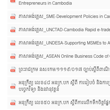
Entrepreneurs in Cambodia
ភាសាអង់គ្លេស_SME-Development Policies in C
ភាសាអង់គ្លេស_UNCTAD-Cambodia Rapid e-trad
ភាសាអង់គ្លេស_UNDESA-Supporting MSMEs to A
ភាសាអង់គ្លេស_ASEAN Online Business Code of
ព្រះរាជក្រម នស/រកម/១១១៩/០១៧ ច្បាប់ស្ដីពីពាណិជ្ជក
អនុក្រឹត្យ លេខ៤៨ អនក្រ.បក ស្ដីពី ការរៀបចំ និងការប្រ
បច្ចេកវិទ្យា និងនវានុវត្តន៍
អនុក្រឹត្យ លេខ៥០ អនក្រ.បក ស្ដីពីការលើកទឹកចិត្ត