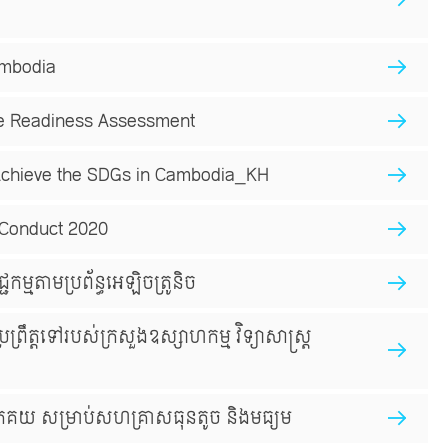
ambodia
e Readiness Assessment
chieve the SDGs in Cambodia_KH
 Conduct 2020
ម្មតាមប្រព័ន្ធអេឡិចត្រូនិច
ព្រឹត្តទៅរបស់ក្រសួងឧស្សាហកម្ម វិទ្យាសាស្រ្ត
ផ្នែកគយ សម្រាប់សហគ្រាសធុនតូច និងមធ្យម