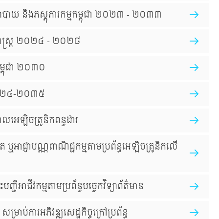
រមធ្យោបាយ និងភស្ដុភារកម្មកម្ពុជា ២០២៣ - ២០៣៣
ុទ្ធសាស្រ្ត ២០២៤ - ២០២៨
៍ កម្ពុជា ២០៣០
ា ២០២៤-២០៣៥
បាលអេឡិចត្រូនិកពន្ធដារ
ាត ឬអាជ្ញាបណ្ណពាណិជ្ជកម្មតាមប្រព័ន្ធអេឡិចត្រូនិកលើ
ជីអាជីវកម្មតាមប្រព័ន្ធបច្ចេកវិទ្យាព័ត៌មាន
ម្រាប់ការអភិវឌ្ឍសេដ្ឋកិច្ចក្រៅប្រព័ន្ធ