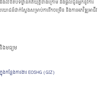
ងលិខិតបទដ្ឋានគតិយុត្តិខាងក្រោម នឹងផ្តល់ជូន​អ្នកនូវការ
្រយោជន៍ជាក់ស្តែងសម្រាប់ការរីកចម្រើន និងការអភវិឌ្ឍ​អាជីវ​
 និងមធ្យម
រក្នុងកន្លែងការងារ EOSHG (GIZ)