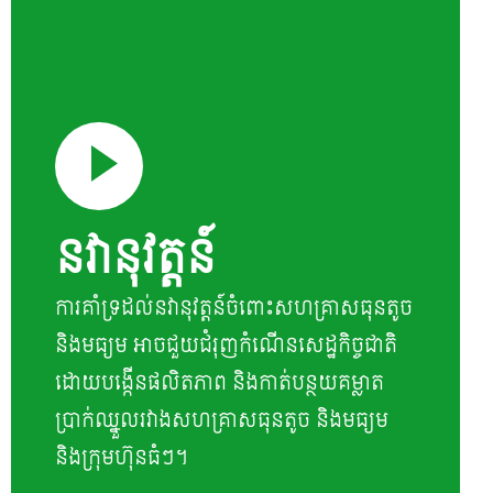
នវានុវត្តន៍
ការគាំទ្រដល់នវានុវត្តន៍ចំពោះសហគ្រាសធុនតូច
និងមធ្យម អាចជួយជំរុញកំណើនសេដ្ឋកិច្ចជាតិ
ដោយបង្កើនផលិតភាព និងកាត់បន្ថយគម្លាត
ប្រាក់ឈ្នួលរវាងសហគ្រាសធុនតូច និងមធ្យម
និងក្រុមហ៊ុនធំៗ។