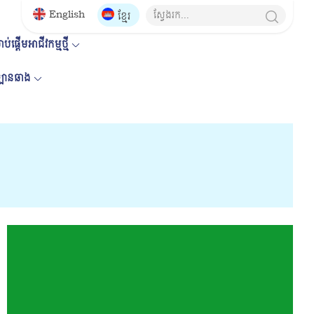
English
ខ្មែរ
ប់ផ្តើមអាជីវកម្មថ្មី
គឡានឆាង