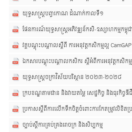
យុទ្ធសាស្រ្តបញ្ចកោណ ដំណាក់កាលទី១
ផែនការណ៍យុទ្ធសាស្រ្តអភិវឌ្ឍន៍កសិ-ឧស្សាហកម្មក
វគ្គបណ្ដុះបណ្ដាលស្ដីពី ការអនុវត្តកសិកម្មល្អ CamGAP
ឯកសារបណ្ដុះបណ្ដាលកសិករ ស្ដីអំពីការអនុវត្តកសិកម្ម
យុទ្ធសាស្រ្តចក្រាវិស័យបរិស្ថាន ២០២៣-​២០២៨
ក្របខណ្ឌតាមដាន និងវាយតម្លៃ សេដ្ឋកិច្ច និងធុរកិច្ចឌី
ប្រកាសស្តីពីការលើកទឹកចិត្តចំពោះការកែតម្រូវលិខិតប្
ច្បាប់ស្ដីការគ្រប់គ្រងរោចក្រ និងសិប្បកម្ម