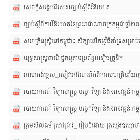
សេចក្ដីសង្ខេបពិសេសច្បាប់ស្ដីពីវិនិយោគ
ច្បាប់ស្ដីពីការវិនិយោគនៃព្រះរាជាណាចក្រកម្ពុជាឆ្នាំ
សហគ្រិនស្ត្រីនៅកម្ពុជា៖ សិក្សាលើកម្មវិធីគាំទ្រសម្រាប់ក
យុទ្ធសាស្ត្រពាណិជ្ជកម្មតាមប្រព័ន្ធអេឡិចត្រូនិក
ភាសាអង់គ្លេស_សៀវភៅណែនាំអំពីការសហគ្រិនវ័យក្មេង 
របាយការណ៍ វិទ្យាសាស្រ្ត បច្ចេកវិទ្យា និងនវានុវត្តន៍ កម
របាយការណ៍ វិទ្យាសាស្រ្ត បច្ចេកវិទ្យា និងនវានុវត្តន៍ កម
ក្រមសីលធម៍ ស្រាវជ្រាវ_ រៀបចំដោយ ក្រសួងឧស្សាហកម្ម វិទ