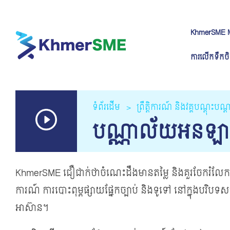
KhmerSME 
ការលើកទឹកចិ
ទំព័រដើម
ព្រឹត្តិការណ៍ និងវគ្គបណ្តុះបណ
បណ្ណាល័យអនឡ
KhmerSME ជឿជាក់ថាចំណេះដឹងមានតម្លៃ និងគួរ​ចែករំលែក។ ផ្ន
ការណ៍ ការបោះពុម្ពផ្សាយផ្នែកច្បាប់ និងទូទៅ នៅក្នុងបរិបទ
អាស៊ាន។