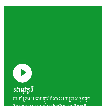
នវានុវត្តន៍
ការគាំទ្រដល់នវានុវត្តន៍ចំពោះសហគ្រាសធុនតូច