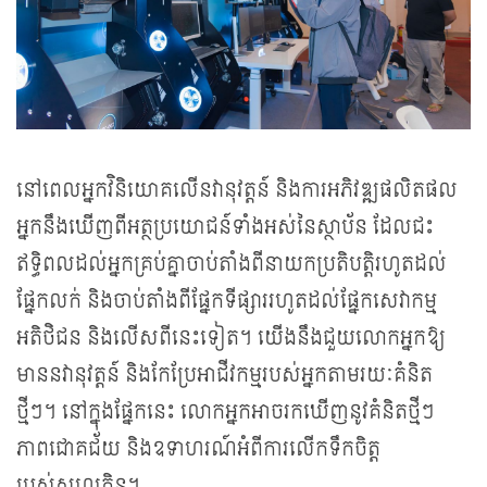
នៅពេលអ្នកវិនិយោគលើនវានុវត្តន៍ និងការអភិវឌ្ឍផលិតផល
អ្នកនឹង​​ឃើញពីអត្ថប្រយោជន៍ទាំងអស់នៃ​ស្ថាប័ន ដែលជះ
ឥទ្ធិពលដល់អ្នកគ្រប់គ្នាចាប់​តាំង​ពីនាយកប្រតិបត្តិរហូតដល់
ផ្នែក​លក់ និងចាប់​តាំង​ពី​ផ្នែក​ទីផ្សាររហូតដល់ផ្នែក​សេវាកម្ម
អតិថិជន និងលើសពីនេះទៀត។ យើងនឹងជួយលោកអ្នក​ឱ្យ
មាននវានុវត្តន៍ និងកែប្រែ​អាជីវកម្មរបស់អ្នកតាមរយៈគំនិត
ថ្មីៗ។ នៅក្នុងផ្នែកនេះ លោកអ្នកអាចរកឃើញនូវ​គំនិតថ្មីៗ
ភាព​ជោគជ័យ និងឧទាហរណ៍អំពីការលើកទឹកចិត្ត​
របស់សហគ្រិន។