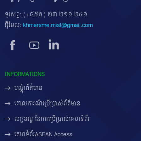
ទូរសព្ទ:
(+៨៥៥) ២៣ ២១១ ២៤១
អ៊ីមែល:
khmersme.mist@gmail.com
INFORMATIONS
បណ្តុំព័ត៌មាន
គោលការណ៍ប្រើប្រាស់ព័ត៌មាន
លក្ខខណ្ឌនៃការប្រើប្រាស់គេហទំព័រ
គេហទំព័រASEAN Access