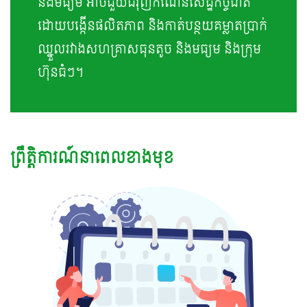
និងមធ្យម អាចជួយជំរុញកំណើនសេដ្ឋកិច្ចជាតិ
ដោយបង្កើនផលិតភាព និងកាត់បន្ថយគម្លាតប្រាក់
ឈ្នួលរវាងសហគ្រាសធុនតូច និងមធ្យម និងក្រុម
ហ៊ុនធំៗ។
ព្រឹត្តិការណ៍នាពេលខាងមុខ