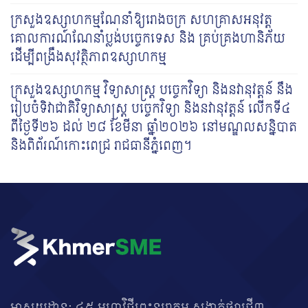
ក្រសួងឧស្សាហកម្មណែនាំឱ្យរោងចក្រ សហគ្រាសអនុវត្ត
គោលការណ៍ណែនាំប្លង់បច្ចេកទេស និង គ្រប់គ្រងហានិភ័យ
ដើម្បីពង្រឹងសុវត្ថិភាពឧស្សាហកម្ម
ក្រសួងឧស្សាហកម្ម វិទ្យាសាស្ត្រ បច្ចេកវិទ្យា និងនវានុវត្តន៍ នឹង
រៀបចំទិវាជាតិវិទ្យាសាស្រ្ត បច្ចេក​វិទ្យា និងនវានុវត្តន៍ លើកទី៤
ពីថ្ងៃទី២៦ ដល់ ២៨ ខែមីនា ឆ្នាំ២០២៦ នៅមណ្ឌលសន្និបាត
និង​ពិព័រណ៍​កោះ​ពេជ្រ រាជធានីភ្នំពេញ។