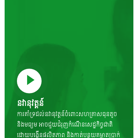
នវានុវត្តន៍
ការគាំទ្រដល់នវានុវត្តន៍ចំពោះសហគ្រាសធុនតូច
និងមធ្យម អាចជួយជំរុញកំណើនសេដ្ឋកិច្ចជាតិ
ដោយបង្កើនផលិតភាព និងកាត់បន្ថយគម្លាតប្រាក់