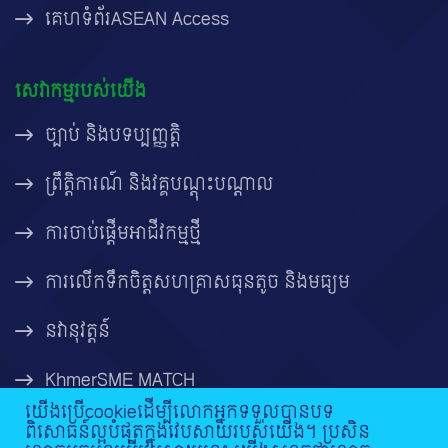
គេហទំព័រASEAN Access
សេវាកម្មរបស់យើង
ច្បាប់ និងបទប្បញ្ញត្តិ
ព្រឹត្តិការណ៍ និងវគ្គបណ្តុះបណ្តាល
ការចាប់ផ្តើមអាជីវកម្មថ្មី
ការលើកទឹកចិត្តសហគ្រាសធុនតូច និងមធ្យម
នវានុវត្តន៍
KhmerSME MATCH
យើងប្រើcookieដើម្បីលោកអ្នកទទួលបានបទ
ពិសោធន៍ល្អបំផុតក្នុងវេបសាយរបស់យើង។ ប្រសិន