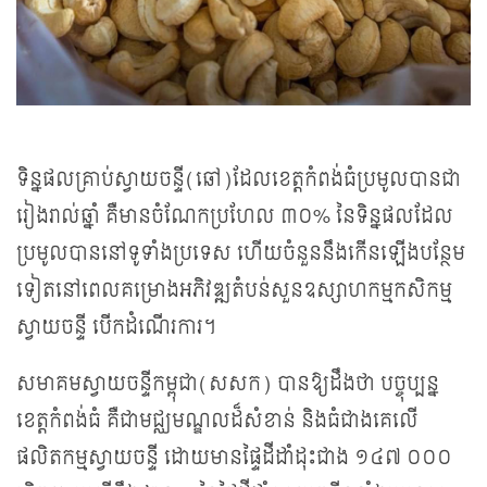
ទិន្នផល​​គ្រាប់​ស្វាយចន្ទី​​​​(ឆៅ)​ដែល​ខេត្ត​​កំពង់ធំ​ប្រមូល​បានជា​
រៀង​រាល់​ឆ្នាំ គឺ​មាន​ចំណែក​ប្រហែល​​ ៣០%​ នៃទិន្នផល​ដែល​
ប្រមូល​បាន​នៅ​ទូទាំង​ប្រទេស​ ហើយ​ចំនួន​នឹង​​​កើន​ឡើង​បន្ថែម
ទៀត​​​​​នៅ​ពេលគម្រោង​​អភិវឌ្ឍតំបន់សួនឧស្សាហកម្មកសិ​កម្ម​
ស្វាយ​ចន្ទី បើក​ដំណើរ​ការ​។​
សមាគមស្វាយចន្ទីកម្ពុជា​(សសក) បាន​ឱ្យ​ដឹង​ថា បច្ចុប្បន្ន​
ខេត្ត​កំពង់ធំ ​គឺ​ជាមជ្ឈ​មណ្ឌល​ដ៏សំខាន់ និងធំ​​ជាង​គេលើ​​
ផលិតកម្ម​​​ស្វាយចន្ទី ដោយ​មាន​​ផ្ទៃដីដាំដុះជាង ១៤៧ ០០០