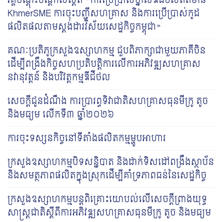
វគ្គបណ្តុះបណ្តាលស្តីពី «ការប្រើប្រាស់ថ្នាលឌីជីថលព័ត៌មាន
KhmerSME ការចុះបញ្ជីសហគ្រាស និងការប្រើប្រាស់កូដ
ផលិតផលតាមស្តង់ដារវិស័យសេដ្ឋកិច្ចកម្ពុជា»
គណៈប្រតិភូក្រសួងឧស្សាហកម្ម ជួបពិភាក្សាជាមួយភាគីចិន
ដើម្បីពង្រឹងកិច្ចសហប្រតិបត្តិការលើការអភិវឌ្ឍសហគ្រាស
នវានុវត្តន៍ និងបរិវត្តកម្មឌីជីថល
សេចក្តីជូនដំណឹង ការប្រារព្ធទិវាជាតិសហគ្រាសធុនមីក្រូ តូច
និងមធ្យម លើកទី៣ ឆ្នាំ២០២៦
ការចុះទស្សនកិច្ចនៅទីតាំងផលិតកម្មម្ហូបអាហារ
ក្រសួងឧស្សាហកម្មបិទសន្និបាត និងដាក់ទិសដៅពង្រឹងស្ថាប័ន
និងសមត្ថភាពផលិតក្នុងស្រុកដើម្បីគាំទ្រភាពធន់នៃសេដ្ឋកិច្ច
ក្រសួង​ឧស្សាហកម្មបន្ត​​ពិគ្រោះ​យោបល់លើ​សេចក្តីព្រាងយុទ្ធ
សាស្ត្រ​ជាតិស្តីពីការអភិវឌ្ឍសហគ្រាសធុន​មីក្រូ តូច និង​មធ្យម