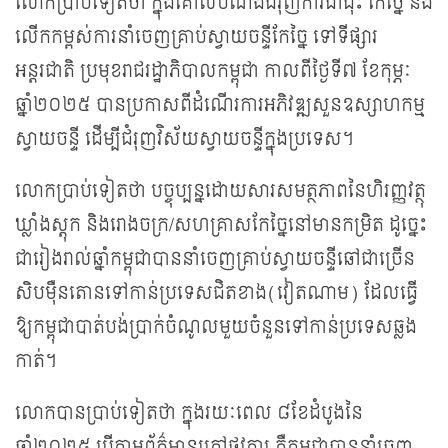
លោក​ប្រាប់​ទៀត​ថា ក្នុង​គោល​បំណង​ជំរុញ​ការ​ដាំដុះ កែច្នៃ និង​
លើក​កម្ពស់ការ​នាំ​ចេញ​គ្រាប់​ស្វាយចន្ទី​កែច្នៃ​ ទៅ​ទីផ្សារ​
អន្តរជាតិ​ ប្រមុខរាជរដ្ឋាភិបាលកម្ពុជា​ កាលពីថ្ងៃទី៧ ខែកុម្ភៈ
ឆ្នាំ២០២៥ បានប្រកាសពី​​ដំណើរការអភិវឌ្ឍសួនឧស្សាហកម្ម
ស្វាយចន្ទី ដើម្បីជំរុញវិស័យស្វាយចន្ទីក្នុង​ប្រទេស។
លោកប្រាប់​ទៀត​ថា ​បច្ចុប្បន្នដោយសារ​សមត្ថភាព​នៃហិរញ្ញវត្ថុ ​
ឃ្លាំងស្តុក និង​រោងចក្រ/សហគ្រាស​កែច្នៃនៅ​មាន​កម្រិត ដូច្នេះ​
ជា​រៀង​រាល់​ឆ្នាំ​កម្ពុជា​បាន​នាំ​ចេញ​​គ្រាប់​ស្វាយចន្ទី​ឆៅ​ជា​ច្រើន​
សិបម៉ឺន​​តោន​ទៅ​កាន់​ប្រទេស​ជិត​ខាង​(វៀតណាម) ដែល​ធ្វើ​
ឱ្យ​កម្ពុជា​បាត់​បង់​ប្រាក់​ចំណូល​មួយ​ចំនួន​ទៅ​កាន់​ប្រទេស​ឆ្លង
កាត់​។
លោកបានប្រាប់​ទៀត​ថា ក្នុងរយៈពេល ៨​ខែដំបូងនៃ
ឆ្នាំ២០២៥ បើតាមព័ត៌មានក្រៅផ្លូវការ គឺ​កម្ពុជាបាននាំចេញ