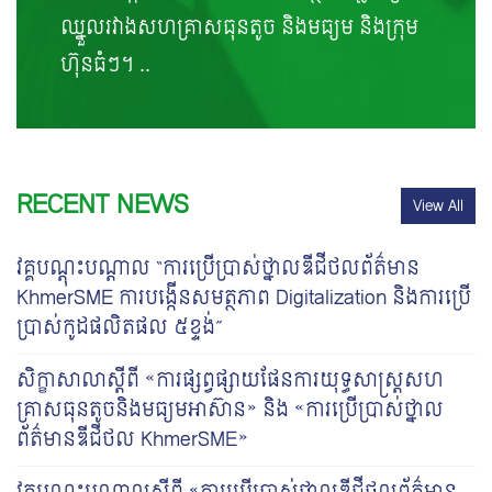
ឈ្នួលរវាងសហគ្រាសធុនតូច និងមធ្យម និងក្រុម
ហ៊ុនធំៗ។ ..
RECENT NEWS
View All
វគ្គបណ្តុះបណ្តាល “ការប្រើប្រាស់ថ្នាលឌីជីថលព័ត៌មាន
KhmerSME ការបង្កើនសមត្ថភាព Digitalization និងការប្រើ
ប្រាស់កូដផលិតផល ៥ខ្ទង់”
សិក្ខាសាលាស្តីពី «ការផ្សព្វផ្សាយផែនការយុទ្ធសាស្រ្តសហ
គ្រាសធុនតូចនិងមធ្យមអាស៊ាន» និង «ការប្រើប្រាស់ថ្នាល
ព័ត៌មានឌីជីថល KhmerSME»