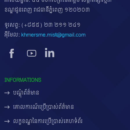
អាសយដ្ឋាន: ៤៥ មហាវិថីព្រះនរោត្តម សង្កាត់ផ្សារថ្មី៣
ខណ្ឌដូនពេញ រាជធានីភ្នំពេញ ១២០២០៣
ទូរសព្ទ:
(+៨៥៥) ២៣ ២១១ ២៤១
អ៊ីមែល:
khmersme.mist@gmail.com
INFORMATIONS
បណ្តុំព័ត៌មាន
គោលការណ៍ប្រើប្រាស់ព័ត៌មាន
លក្ខខណ្ឌនៃការប្រើប្រាស់គេហទំព័រ