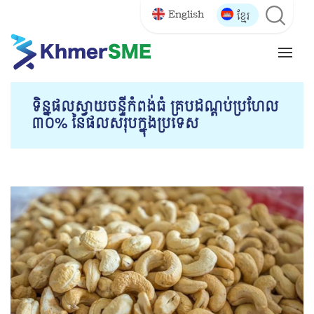
English
ខ្មែរ
ទិន្នផល​ស្វាយចន្ទីកំពង់ធំ ​គ្របដណ្តប់​ប្រហែល
៣០% នៃ​ផល​សរុប​ក្នុង​ប្រទេស