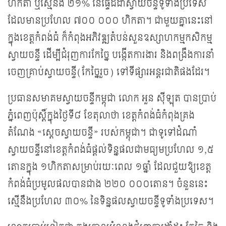
ហិកតា ឬ​​ស្មើ​នឹង​ ២១% ​នៃ​ផ្ទៃដី​ដាំស្វាយចន្ទី​ទូទាំង​ប្រទេស
ដែល​មាន​ប្រហែល ៧០០ ០០០ ហិកតា​​។​ ជាមួយ​គ្នា​នេះ​​នៅ​
ក្នុង​ខេត្ត​កំពង់ធំ ​ក៏​កំពុង​អភិវឌ្ឍ​តំបន់សួនឧស្សាហកម្មកសិ​កម្ម
ស្វាយចន្ទី ដើម្បីជំរុញការកែច្នៃ បង្កើតការងារ និងពង្រឹង​ការ​នាំ​
ចេញ​គ្រាប់​ស្វាយចន្ទី​(កែច្នៃ​រួច) ទៅ​ទីផ្សារ​អន្តរជាតិ​ផងដែរ​​។​
ប្រធានសមាគមស្វាយចន្ទីកម្ពុជា លោក អួន ស៊ីឡុត បាន​ប្រាប់​
ភ្នំពេញ​ប៉ុស្តិ៍​ក្នុង​ថ្ងៃ​ទី​៨ ខែ​តុលា​ថា ខេត្តកំពង់ធំកំពុង​គ្រង​
តំណែង​​ ​«ស្តេចស្វាយចន្ទី» របស់កម្ពុជា​​។ ជាទូទៅ​ដំណាំ​
ស្វាយចន្ទី​នៅ​ខេត្ត​កំពង់ធំ​ផ្តល់​​​ទិន្នផលជាមធ្យម​ប្រហែល ១,៥
តោនក្នុង ១ហិកតា​សម្រាប់​រយៈពេល​ ១​ឆ្នាំ ដែលជួយ​ឱ្យ​ខេត្ត​
កំពង់ធំ​ប្រមូល​ផល​បាន​ជាង ២២០ ០០០​តោន។ ចំនួន​នេះ​​
ស្មើនឹងប្រហែល ៣០% នៃទិន្នផលស្វាយចន្ទីទូទាំង​​ប្រទេស។