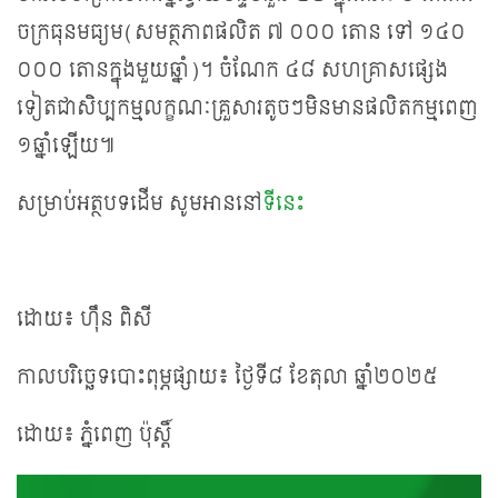
ចក្រធុនមធ្យម​(សមត្ថភាពផលិត ៧ ០០០ តោន ទៅ ១៤០
០០០ តោន​ក្នុងមួយឆ្នាំ)។ ចំណែក ៤៨ សហគ្រាសផ្សេង
ទៀតជាសិប្បកម្មលក្ខណៈគ្រួសារតូចៗ​មិនមានផលិតកម្មពេញ
១ឆ្នាំឡើយ៕
សម្រាប់អត្ថបទដើម សូមអាននៅ
ទីនេះ
ដោយ៖ ហ៊ឹន ពិសី
កាលបរិច្ឆេទបោះពុម្ភផ្សាយ៖ ថ្ងៃទី៨ ខែតុលា ឆ្នាំ២០២៥
ដោយ៖ ភ្នំពេញ ប៉ុស្តិ៍