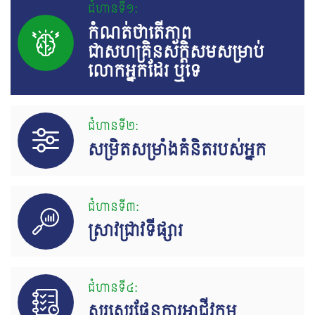
ជំហានទី១:
កំណត់ថាតើភាព
ជាសហគ្រិនស័ក្តិសមសម្រាប់
លោកអ្នកដែរ ឬទេ
ជំហានទី២:
សម្រិតសម្រាំងគំនិតរបស់អ្នក
ជំហានទី៣:
ស្រាវជ្រាវទីផ្សារ
ជំហានទី៤:
សរសេរផែនការអាជីវកម្ម