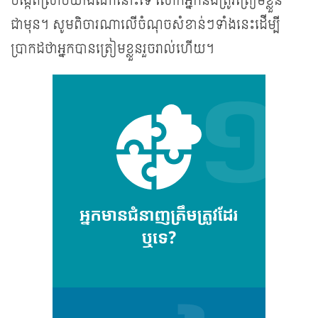
បង្កើតស្រាប់​យ៉ាងណានោះទេ លោកអ្នកនឹងត្រូវត្រៀមខ្លួន
ជាមុន។ សូមពិចារណាលើ​ចំណុច​សំខាន់ៗទាំងនេះដើម្បី
ប្រាកដថាអ្នកបានត្រៀមខ្លួនរួចរាល់ហើយ។