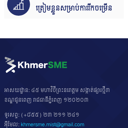
ត្រៀមខ្លួនសម្រាប់ការរីកចម្រើន
អាសយដ្ឋាន: ៤៥ មហាវិថីព្រះនរោត្តម សង្កាត់ផ្សារថ្មី៣
ខណ្ឌដូនពេញ រាជធានីភ្នំពេញ ១២០២០៣
ទូរសព្ទ:
(+៨៥៥) ២៣ ២១១ ២៤១
អ៊ីមែល:
khmersme.mist@gmail.com