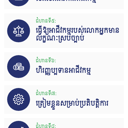
ជំហានទី៥:
ធ្វើឱ្យអាជីវកម្មរបស់លោកអ្នកមាន
លក្ខណៈស្របច្បាប់
ជំហានទី៦:
ហិរញ្ញប្បទានអាជីវកម្ម
ជំហានទី៧:
ត្រៀមខ្លួនសម្រាប់ប្រតិបត្តិការ​
ជំហានទី៨: