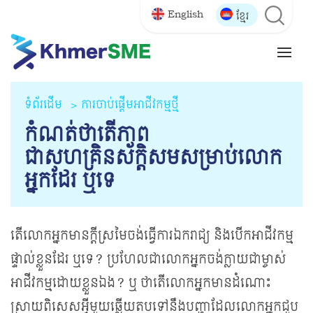
English
ខ្មែរ
ទំព័រដើម
ការចាប់ផ្តើមអាជីវកម្មថ្មី
កំណត់ថាតើភាព
ជាសហគ្រិនស័ក្តិសមសម្រាប់លោក
អ្នកដែរ ឬទេ
តើលោកអ្នកមានក្តីស្រមៃចង់ធ្វើការ​ឯករាជ្យ និងបើកអាជីវកម្ម
ផ្ទាល់ខ្លួនដែរ ឬទេ? ប្រហែលជាលោកអ្នកចង់ក្លាយជាម្ចាស់
អាជីវកម្មដោយខ្លួនឯង? ឬ ថាតើលោកអ្នកមានដំណោះ
ស្រាយពិសេសអ្វីមួយឆ្លើយតបទៅនឹងបញ្ហាដែលលោកអ្នកជួប