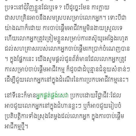
ប្រទះនៅជុំវិញខ្លួនដែរឬទេ? បើដូច្នេះមែន ការក្លាយ
ជាសហគ្រិនអាចនឹងសមស្របសម្រាប់លោកអ្នក។ ទោះបី​ជា​
យ៉ាងណាក៏ដោយ ការចាប់ផ្តើមអាជីវកម្មមិនងាយស្រួលទេ
ហើយលោកអ្នកត្រូវត្រៀមខ្លួនសម្រាប់ការតស៊ូយូរអង្វែងរហូត
ដល់សហគ្រាសរបស់លោកអ្នកចាប់ផ្តើមរកប្រាក់ចំណេញបាន​
។ ក្នុងផ្នែកនេះ យើងសូមផ្តល់ជូនព័ត៌មានដែលលោកអ្នកត្រូវ
ការសម្រាប់ចាប់ផ្តើមអាជីវកម្ម ក៏ដូចជាដំបូន្មានជំនួយសំខាន់ៗ
ដើម្បីជួយលោកអ្នកនៅក្នុងដំណើរនៃការប្រកបអាជីវកម្មនេះ។
នៅទីនេះក៏មាន
អ្នកផ្គត់ផ្គង់សេវា
ប្រកបដោយ​វិជ្ជាជីវៈ​ដែល
អាចជួយលោកអ្នកនៅ​ក្នុង​ជំហានខ្លះៗ ឬក៏អាចជួយរៀបចំ
ប្រតិបត្តិការទាំងស្រុងតែម្តងដល់លោកអ្នក ក្នុងការចាប់ផ្តើម
អាជីកម្មថ្មី។