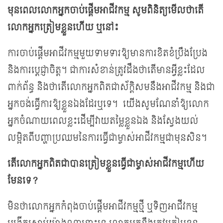
មុនពេលលោកអ្នកចាប់ផ្តើមអាជីវកម្ម
សូម
ពិនិត្យមើលថាតើ
លោកអ្នកត្រៀមខ្លួនហើយ
ឬនៅ៖
ការចាប់ផ្តើមអាជីវកម្ម​មួយទាមទារឱ្យ​មាន​ការខិតខំប្រឹងប្រែង​
និងការប្តេជ្ញាចិត្ត។ ជាការសំខាន់ត្រូវ​ដឹងថាតើមានអ្វីខ្លះដែល​
ពាក់ព័ន្ធ​ និងថាតើលោកអ្នកពិតជាស័ក្តិសមនឹងអាជីវកម្ម និងជា
អ្នកចង់ធ្វើការឱ្យខ្លួនឯងដែរឬទេ។ យើងសូមណែនាំឱ្យលោក
អ្នកចំណាយពេលខ្លះ​ដើម្បីវាយតម្លៃខ្លួនឯង និងស្វែងយល់
លម្អិត​ពីបញ្ហាប្រឈមនៃការធ្វើជាម្ចាស់អាជីវកម្ម​ជាមុនសិន។
តើលោកអ្នកពិតជាបាន
ត្រៀមខ្លួនធ្វើ
ជាម្ចាស់អាជីវកម្មហើយ
មែនទេ
?
មិនថាលោកអ្នកកំពុងចាប់ផ្តើមអាជីវកម្ម​ថ្មី​ ឬទិញអាជីវកម្ម​