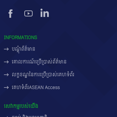
INFORMATIONS
បណ្តុំព័ត៌មាន
គោលការណ៍ប្រើប្រាស់ព័ត៌មាន
លក្ខខណ្ឌនៃការប្រើប្រាស់គេហទំព័រ
គេហទំព័រASEAN Access
សេវាកម្មរបស់យើង