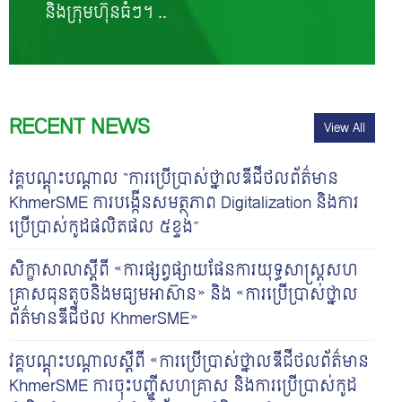
និងក្រុមហ៊ុនធំៗ។ ..
RECENT NEWS
View All
វគ្គបណ្តុះបណ្តាល “ការប្រើប្រាស់ថ្នាលឌីជីថលព័ត៌មាន
KhmerSME ការបង្កើនសមត្ថភាព Digitalization និងការ
ប្រើប្រាស់កូដផលិតផល ៥ខ្ទង់”
សិក្ខាសាលាស្តីពី «ការផ្សព្វផ្សាយផែនការយុទ្ធសាស្រ្តសហ
គ្រាសធុនតូចនិងមធ្យមអាស៊ាន» និង «ការប្រើប្រាស់ថ្នាល
ព័ត៌មានឌីជីថល KhmerSME»
វគ្គបណ្តុះបណ្តាលស្តីពី «ការប្រើប្រាស់ថ្នាលឌីជីថលព័ត៌មាន
KhmerSME ការចុះបញ្ជីសហគ្រាស និងការប្រើប្រាស់កូដ