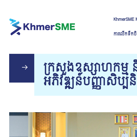
KhmerSME 
ការលើកទឹកចិ
ក្រសួងឧស្សាហកម្ម ន
អភិវឌ្ឍន៍បញ្ញាសិប្បនិម