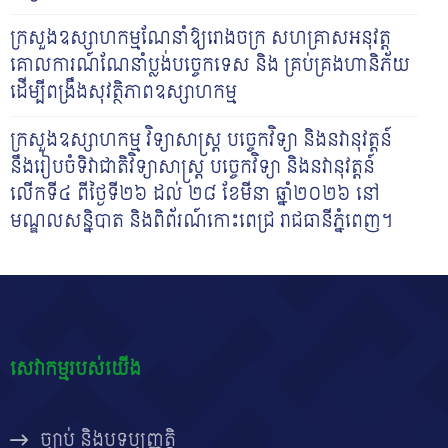
ក្រសួងឧស្សាហកម្មណែនាំឱ្យរោងចក្រ សហគ្រាសអនុវត្ត
គោលការណ៍ណែនាំប្លង់បច្ចេកទេស និង គ្រប់គ្រងហានិភ័យ
ដើម្បីពង្រឹងសុវត្ថិភាពឧស្សាហកម្ម
ក្រសួងឧស្សាហកម្ម វិទ្យាសាស្ត្រ បច្ចេកវិទ្យា និងនវានុវត្តន៍
នឹងរៀបចំទិវាជាតិវិទ្យាសាស្រ្ត បច្ចេក​វិទ្យា និងនវានុវត្តន៍
លើកទី៤ ពីថ្ងៃទី២៦ ដល់ ២៨ ខែមីនា ឆ្នាំ២០២៦ នៅ
មណ្ឌលសន្និបាត និង​ពិព័រណ៍​កោះ​ពេជ្រ រាជធានីភ្នំពេញ។
សេវាកម្មរបស់យើង
ច្បាប់ និងបទប្បញ្ញត្តិ