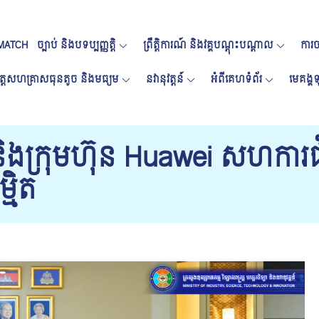
MATCH
ច្បាប់ និងបទប្បញ្ញត្តិ
ព្រឹត្តិការណ៍ និងវគ្គបណ្តុះបណ្តាល
ការចា
ត្តសហគ្រាសធុនតូច និងមធ្យម
នវានុវត្តន៍
អំពីគេហទំព័រ
មេគង្
ិងក្រុមហ៊ុន Huawei សហការជំរ
្មិត