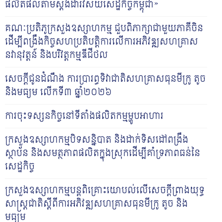
ផលិតផលតាមស្តង់ដារវិស័យសេដ្ឋកិច្ចកម្ពុជា»
គណៈប្រតិភូក្រសួងឧស្សាហកម្ម ជួបពិភាក្សាជាមួយភាគីចិន
ដើម្បីពង្រឹងកិច្ចសហប្រតិបត្តិការលើការអភិវឌ្ឍសហគ្រាស
នវានុវត្តន៍ និងបរិវត្តកម្មឌីជីថល
សេចក្តីជូនដំណឹង ការប្រារព្ធទិវាជាតិសហគ្រាសធុនមីក្រូ តូច
និងមធ្យម លើកទី៣ ឆ្នាំ២០២៦
ការចុះទស្សនកិច្ចនៅទីតាំងផលិតកម្មម្ហូបអាហារ
ក្រសួងឧស្សាហកម្មបិទសន្និបាត និងដាក់ទិសដៅពង្រឹង
ស្ថាប័ន និងសមត្ថភាពផលិតក្នុងស្រុកដើម្បីគាំទ្រភាពធន់នៃ
សេដ្ឋកិច្ច
ក្រសួង​ឧស្សាហកម្មបន្ត​​ពិគ្រោះ​យោបល់លើ​សេចក្តីព្រាងយុទ្ធ
សាស្ត្រ​ជាតិស្តីពីការអភិវឌ្ឍសហគ្រាសធុន​មីក្រូ តូច និង​
មធ្យម