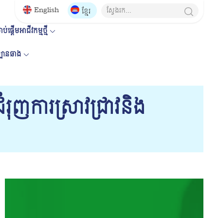
English
ខ្មែរ
ប់ផ្តើមអាជីវកម្មថ្មី
គឡានឆាង
ុញការស្រាវជ្រាវនិង