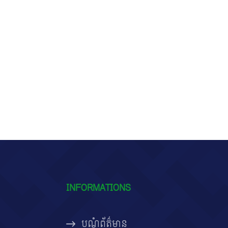
INFORMATIONS
បណ្តុំព័ត៌មាន