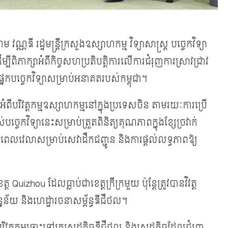
្ណឌី រដ្ឋមន្ត្រីក្រសួងឧស្សាហកម្ម វិទ្យាសាស្ត្រ បច្ចេកវិទ្យា
ីពិភាក្សាអំពីកិច្ចសហប្រតិបត្តិការលើការជំរុញការស្រាវជ្រាវ
្នែកបច្ចេកវិទ្យាសម្រាប់អនាគតរបស់កម្ពុជា។
អំពីបរិវត្តកម្មឧស្សាហកម្មនៅក្នុងប្រទេសចិន តាមរយៈការប្រើ
េកវិទ្យានេះសម្រាប់ត្រួតពិនិត្យគុណភាពក្នុងខ្សែច្រវាក់
ពេលវេលាសម្រាប់សេវាដឹកជញ្ជូន និងការផ្តល់លទ្ធភាពឱ្យ
hou ដែលធ្លាប់ជាខេត្តក្រីក្រមួយ ប៉ុន្តែត្រូវបានវិវត្ត
ន័យ និងហេដ្ឋារចនាសម្ព័ន្ធឌីជីថល។
របរិវត្តកម្មឆ្ពោះទៅរកសេដ្ឋកិច្ចឌីជីថល និងសេដ្ឋកិច្ចដែលជំរុញ