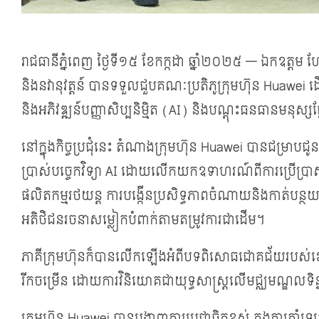
រាជធានីភ្នំពេញ ថ្ងៃទី១៥ ខែកក្កដា ឆ្នាំ២០២៥ — ឯកឧត្តម ហែម វណ
និងនវានុវត្តន៍ បានទទួលជួបគណៈប្រតិភូក្រុមហ៊ុន Huawei ដើម្ប
និងអភិវឌ្ឍន៍បញ្ញាសិប្បនិម្មិត (AI) និងបណ្តុះធនធានមនុស្សផ
នៅក្នុងកិច្ចប្រជុំនេះ តំណាងក្រុមហ៊ុន Huawei បានជម្រាបជូន
ប្រាស់បច្ចេកវិទ្យា AI ដោយលើកយកឧទាហរណ៍ពីការប្រើប្រាស់បច្ច
ផលិតកម្មរថយន្ត ការបង្កើនប្រសិទ្ធភាពចំណាយនិងកាត់បន្ថយ
អតិថិជនរចនាសម្លៀកបំពាក់តាមតម្រូវការជាដើម។
ភាគីក្រុមហ៊ុនក៏បានលើកឡើងអំពីបទពិសោធជោគជ័យរបស់ខេត្ត Quiz
រីកចម្រើន ដោយការវិនិយោគជាយុទ្ធសាស្រ្តលើមជ្ឈមណ្ឌលទិន្ន
ក្រុមហ៊ុន Huawei បានបង្ហាញការប្តេជ្ញាចិត្តខ្ពស់ ក្នុងការគាំទ្