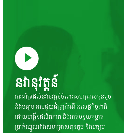
នវានុវត្តន៍
ការគាំទ្រដល់នវានុវត្តន៍ចំពោះសហគ្រាសធុនតូច
និងមធ្យម អាចជួយជំរុញកំណើនសេដ្ឋកិច្ចជាតិ
ដោយបង្កើនផលិតភាព និងកាត់បន្ថយគម្លាត
ប្រាក់ឈ្នួលរវាងសហគ្រាសធុនតូច និងមធ្យម