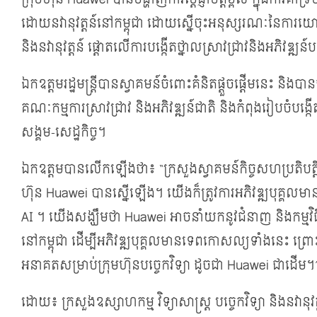
ដោយនវានុវត្តន៍នៅកម្ពុជា ដោយស្នើចុះអនុស្សរណៈនៃការយោគយ
និងនវានុវត្តន៍ ផ្តោតលើការបង្កើតថ្នាលស្រាវជ្រាវនិងអភិវឌ្ឍន៍
ឯកឧត្តមរដ្ឋមន្ត្រីបានស្វាគមន៍ចំពោះគំនិតផ្តួចផ្តើមនេះ និងប
គណៈកម្មការស្រាវជ្រាវ និងអភិវឌ្ឍន៍ជាតិ និងកំពុងរៀបចំបង្កើតម
សង្គម-សេដ្ឋកិច្ច។
ឯកឧត្តមបានលើកឡើងថា៖ “ក្រសួងស្វាគមន៍កិច្ចសហប្រតិបត្តិការ
ហ៊ុន Huawei បានស្នើឡើង។ យើងក៏ត្រូវការអភិវឌ្ឍបុគ្គលមា
AI ។ យើងសង្ឃឹមថា Huawei អាចនាំយកនូវជំនាញ និងកម្មវិ
នៅកម្ពុជា ដើម្បីអភិវឌ្ឍបុគ្គលមានទេពកោសល្យទាំងនេះ 
អនាគតសម្រាប់ក្រុមហ៊ុនបច្ចេកវិទ្យា ដូចជា Huawei ជាដើម។
ដោយ៖ ក្រសួងឧស្សាហកម្ម វិទ្យាសាស្រ្ត បច្ចេកវិទ្យា និងនវានុវត