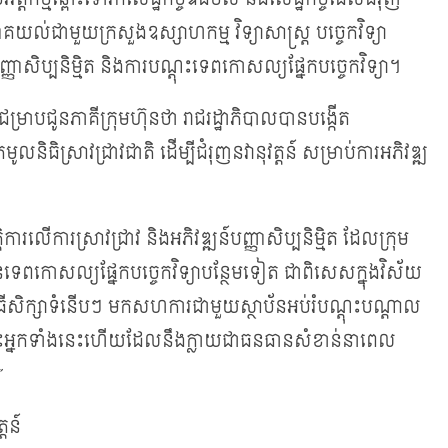
ល់ជាមួយក្រសួងឧស្សាហកម្ម វិទ្យាសាស្ត្រ បច្ចេកវិទ្យា
បញ្ញាសិប្បនិម្មិត និងការបណ្តុះទេពកោសល្យផ្នែកបច្ចេកវិទ្យា។
ានជម្រាបជូនភាគីក្រុមហ៊ុនថា រាជរដ្ឋាភិបាលបានបង្កើត
ូលនិធិស្រាវជ្រាវជាតិ ដើម្បីជំរុញនវានុវត្តន៍ សម្រាប់ការអភិវឌ្ឍ
លើការស្រាវជ្រាវ និងអភិវឌ្ឍន៍បញ្ញាសិប្បនិម្មិត ដែលក្រុម
នទេពកោសល្យផ្នែកបច្ចេកវិទ្យាបន្ថែមទៀត ជាពិសេសក្នុងវិស័យ
ធីសិក្សាទំនើបៗ មកសហការជាមួយស្ថាប័នអប់រំបណ្តុះបណ្តាល
ព្រោះអ្នកទាំងនេះហើយដែលនឹងក្លាយជាធនធានសំខាន់នាពេល
”
្តន៍