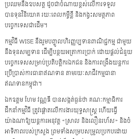
ប្រឈមនឹងឧបសគ្គ ដូចជាចំណាយខ្ពស់លើការទទួល
បានទុនវិនិយោគ រយៈពេលកម្ចីខ្លី និងកង្វះសមត្ថភាព
បច្ចេកទេសជាដើម។
កម្មវិធី WISE នឹងរួមបញ្ចូលហិរញ្ញប្បទានពាណិជ្ជកម្ម ជាមួយ
នឹងទុនសម្បទាន ដើម្បីបន្ថយអត្រាការប្រាក់ ដោយផ្តល់ជំនួយ
បច្ចេកទេសសម្រាប់ប្រតិបត្តិករឯកជន និងការពង្រឹងយន្តការ
ប្រើប្រាស់ការធានាឥណទាន តាមរយៈសាជីវកម្មធានា
ឥណទានកម្ពុជា។
ឯកឧត្តម ហែម វណ្ណឌី បានសង្កត់ធ្ងន់ថា គណៈកម្មាធិការ
ដឹកនាំកម្មវិធី ត្រូវផ្តោតលើការងារយុទ្ធសាស្ត្រ ហើយធ្វើ
យ៉ាងណាឱ្យយន្តការអនុវត្ត «ស្រាល និងលឿនរហ័ស» និងចំ
អាទិភាពរបស់ក្រសួង ព្រមទាំងសម្របសម្រួលប្រកបដោយ