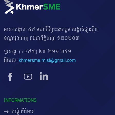
អាសយដ្ឋាន: ៤៥ មហាវិថីព្រះនរោត្តម សង្កាត់ផ្សារថ្មី៣
ខណ្ឌដូនពេញ រាជធានីភ្នំពេញ ១២០២០៣
ទូរសព្ទ:
(+៨៥៥) ២៣ ២១១ ២៤១
អ៊ីមែល:
khmersme.mist@gmail.com
INFORMATIONS
បណ្តុំព័ត៌មាន