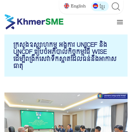
English
ខ្មែរ
ក្រសួងឧស្សាហកម្ម អង្គការ UNICEF និង
UNCDF រៀបចំអភិបាលកិច្ចកម្មវិធី WISE
ដើម្បីពង្រីកសេវាទឹកស្អាតដែលធន់នឹងអាកាស
ធាតុ