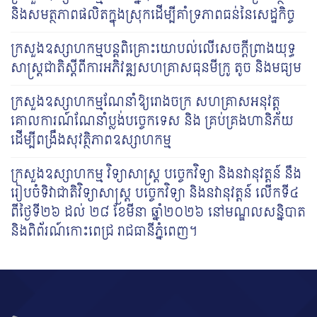
និងសមត្ថភាពផលិតក្នុងស្រុកដើម្បីគាំទ្រភាពធន់នៃសេដ្ឋកិច្ច
ក្រសួង​ឧស្សាហកម្មបន្ត​​ពិគ្រោះ​យោបល់លើ​សេចក្តីព្រាងយុទ្ធ
សាស្ត្រ​ជាតិស្តីពីការអភិវឌ្ឍសហគ្រាសធុន​មីក្រូ តូច និង​មធ្យម
ក្រសួងឧស្សាហកម្មណែនាំឱ្យរោងចក្រ សហគ្រាសអនុវត្ត
គោលការណ៍ណែនាំប្លង់បច្ចេកទេស និង គ្រប់គ្រងហានិភ័យ
ដើម្បីពង្រឹងសុវត្ថិភាពឧស្សាហកម្ម
ក្រសួងឧស្សាហកម្ម វិទ្យាសាស្ត្រ បច្ចេកវិទ្យា និងនវានុវត្តន៍ នឹង
រៀបចំទិវាជាតិវិទ្យាសាស្រ្ត បច្ចេក​វិទ្យា និងនវានុវត្តន៍ លើកទី៤
ពីថ្ងៃទី២៦ ដល់ ២៨ ខែមីនា ឆ្នាំ២០២៦ នៅមណ្ឌលសន្និបាត
និង​ពិព័រណ៍​កោះ​ពេជ្រ រាជធានីភ្នំពេញ។