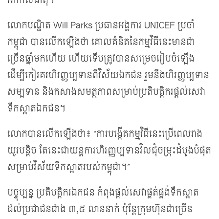
អាកាសធាតុ។
លោកបណ្ឌិត Will Parks ប្រធានអង្គការ UNICEF ប្រចាំ
កម្ពុជា បានលើកឡើងថា គោលគំនិតនៃកម្មវិធីនេះមានជា
ច្រើនឆ្នាំមកហើយ ហើយទើបត្រូវបានសម្រេចរៀបចំឡើង
ដើម្បីកៀរគរហិរញ្ញប្បទានពីវិស័យឯកជន រួមនឹងហិរញ្ញប្បទាន
សម្បទាន និងកសាងសមត្ថភាពសម្រាប់ប្រតិបត្តិករផ្តល់សេវា
ទឹកស្អាតឯកជន។
លោកបានលើកឡើងថា៖ “ការបង្កើតកម្មវិធីនេះប្រើពេលរាង
យូរបន្តិច តែនេះជាយន្តការហិរញ្ញប្បទានវិលជុំចម្រុះដំបូងបំផុត
សម្រាប់វិស័យទឹកស្អាតរបស់កម្ពុជា។”
បច្ចុប្បន្ន ប្រតិបត្តិករឯកជន កំពុងផ្តល់សេវាផ្គត់ផ្គង់ទឹកស្អាត
ដល់ប្រជាជនជាង ៣,៥ លាននាក់ ប៉ុន្តែក្រុមហ៊ុនជាច្រើន