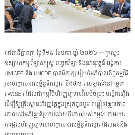
រាជធានីភ្នំពេញ ថ្ងៃទី១៥ ខែមករា ឆ្នាំ ២០២៦ — ក្រសួង
ឧស្សាហកម្ម វិទ្យាសាស្ត្រ បច្ចេកវិទ្យា និងនវានុវត្តន៍ អង្គការ
UNICEF និង UNCDF បានពិភាក្សារៀបចំអភិបាលកិច្ចកម្មវិធី
រួមហេដ្ឋារចនាសម្ព័ន្ធទឹកស្អាត និងថាម ពលឆ្លាតវៃនៅកម្ពុជា
(WISE) ដែលជាកម្មវិធីហិរញ្ញប្បទានវិលជុំចម្រុះ បង្កើតឡើង
ដើម្បីឱ្យគ្រឹះស្ថានហិរញ្ញវត្ថុក្នុងស្រុកចូលរួម ពន្លឿនវឌ្ឍនភាព
គោលដៅអភិវឌ្ឍន៍ប្រកបដោយចីរភាពរបស់កម្ពុជា តាមរយៈ
ការផ្តល់ហិរញ្ញប្បទានហេដ្ឋារចនាសម្ព័ន្ធទឹកស្អាតដែលធន់នឹង