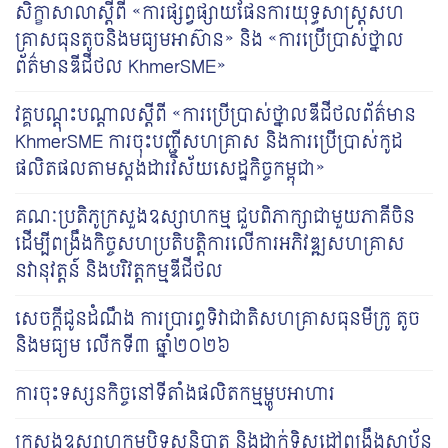
សិក្ខាសាលាស្តីពី «ការផ្សព្វផ្សាយផែនការយុទ្ធសាស្រ្តសហ
គ្រាសធុនតូចនិងមធ្យមអាស៊ាន» និង «ការប្រើប្រាស់ថ្នាល
ព័ត៌មានឌីជីថល KhmerSME»
វគ្គបណ្តុះបណ្តាលស្តីពី «ការប្រើប្រាស់ថ្នាលឌីជីថលព័ត៌មាន
KhmerSME ការចុះបញ្ជីសហគ្រាស និងការប្រើប្រាស់កូដ
ផលិតផលតាមស្តង់ដារវិស័យសេដ្ឋកិច្ចកម្ពុជា»
គណៈប្រតិភូក្រសួងឧស្សាហកម្ម ជួបពិភាក្សាជាមួយភាគីចិន
ដើម្បីពង្រឹងកិច្ចសហប្រតិបត្តិការលើការអភិវឌ្ឍសហគ្រាស
នវានុវត្តន៍ និងបរិវត្តកម្មឌីជីថល
សេចក្តីជូនដំណឹង ការប្រារព្ធទិវាជាតិសហគ្រាសធុនមីក្រូ តូច
និងមធ្យម លើកទី៣ ឆ្នាំ២០២៦
ការចុះទស្សនកិច្ចនៅទីតាំងផលិតកម្មម្ហូបអាហារ
ក្រសួងឧស្សាហកម្មបិទសន្និបាត និងដាក់ទិសដៅពង្រឹងស្ថាប័ន