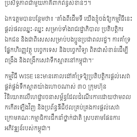
ប្រសិទ្ធភាពជាមួយភាគីពាក់ព័ន្ធសំខាន់ៗ។
ឯកឧត្តមបានបន្ថែមថា៖ “តាំងពីដើមទី យើងខ្ញុំចង់ឱ្យកម្មវិធីនេះ
ផ្តល់ផលឈ្នះ-ឈ្នះ សម្រាប់ទាំងរាជរដ្ឋាភិបាល ប្រតិបត្តិករ
ឯកជន និងជាពិសេសសម្រាប់បងប្អូនប្រជាពលរដ្ឋ។ ការគាំទ្រ
ផ្នែកហិរញ្ញវត្ថុ បច្ចេកទេស និងបច្ចេកវិទ្យា ពិតជាសំខាន់ដើម្បី
ពង្រឹង និងពង្រីកសេវាទឹកស្អាតនៅកម្ពុជា។”
កម្មវិធី WISE នេះមានគោលដៅគាំទ្រឱ្យប្រតិបត្តិករផ្តល់សេវា
ផ្គត់ផ្គង់ទឹកស្អាតយ៉ាងហោចណាស់ ៣០ ក្រុមហ៊ុន
វិនិយោគលើហេដ្ឋារចនាសម្ព័ន្ធដែលដំណើរការដោយថាមពល
កកើតឡើងវិញ និងប្រព័ន្ធឌីជីថលគ្រប់គ្រងការផ្តល់សេវា
ក្រោមគណៈកម្មាធិការដឹកនាំថ្នាក់ជាតិ ស្របតាមផែនការ
អភិវឌ្ឍន៍របស់កម្ពុជា។