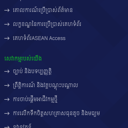
គោលការណ៍ប្រើប្រាស់ព័ត៌មាន
លក្ខខណ្ឌនៃការប្រើប្រាស់គេហទំព័រ
គេហទំព័រASEAN Access
សេវាកម្មរបស់យើង
ច្បាប់ និងបទប្បញ្ញត្តិ
ព្រឹត្តិការណ៍ និងវគ្គបណ្តុះបណ្តាល
ការចាប់ផ្តើមអាជីវកម្មថ្មី
ការលើកទឹកចិត្តសហគ្រាសធុនតូច និងមធ្យម
នវានុវត្តន៍