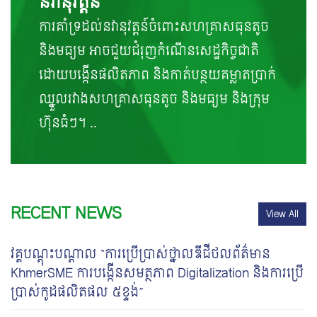
នវានុវត្តន៍
ការគាំទ្រដល់នវានុវត្តន៍ចំពោះសហគ្រាសធុនតូច
និងមធ្យម អាចជួយជំរុញកំណើនសេដ្ឋកិច្ចជាតិ
ដោយបង្កើនផលិតភាព និងកាត់បន្ថយគម្លាតប្រាក់
ឈ្នួលរវាងសហគ្រាសធុនតូច និងមធ្យម និងក្រុម
ហ៊ុនធំៗ។ ..
RECENT NEWS
View All
វគ្គបណ្តុះបណ្តាល “ការប្រើប្រាស់ថ្នាលឌីជីថលព័ត៌មាន
KhmerSME ការបង្កើនសមត្ថភាព Digitalization និងការប្រើ
ប្រាស់កូដផលិតផល ៥ខ្ទង់”