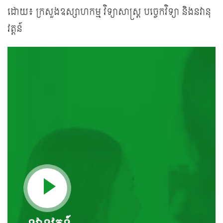
ដោយ៖ ក្រសួងឧស្សាហកម្ម វិទ្យាសាស្ត្រ បច្ចេកវិទ្យា និងនវានុ
វត្តន៍