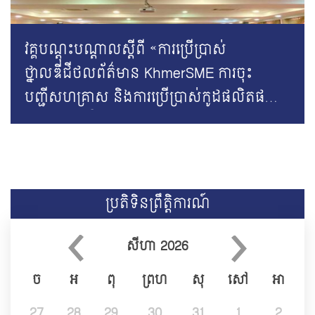
វគ្គបណ្តុះបណ្តាលស្តីពី «ការប្រើប្រាស់
ថ្នាលឌីជីថលព័ត៌មាន KhmerSME ការចុះ
បញ្ជីសហគ្រាស និងការប្រើប្រាស់កូដផលិតផល
តាមស្តង់ដារវិស័យសេដ្ឋកិច្ចកម្ពុជា»
ប្រតិទិនព្រឹត្តិការណ៍
សីហា
2026
ច
អ
ពុ
ព្រហ
សុ
សៅ
អា
27
28
29
30
31
1
2