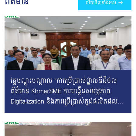
ព័ត៌មាន
បើកមើលទាំងអស់
វគ្គបណ្តុះបណ្តាល “ការប្រើប្រាស់ថ្នាលឌីជីថល
ព័ត៌មាន KhmerSME ការបង្កើនសមត្ថភាព
Digitalization និងការប្រើប្រាស់កូដផលិតផល
៥ខ្ទង់”