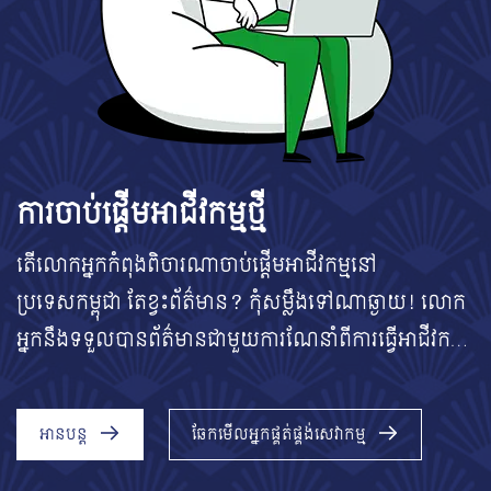
ការចាប់ផ្តើមអាជីវកម្មថ្មី
តើលោកអ្នកកំពុងពិចារណាចាប់ផ្តើមអាជីវកម្មនៅ
ប្រទេសកម្ពុជា តែខ្វះព័ត៌មាន? កុំសម្លឹងទៅណាឆ្ងាយ! លោក
អ្នកនឹងទទួលបានព័ត៌មានជាមួយការណែនាំពីការធ្វើអាជីវកម្ម
នៅក្នុងប្រទេសកម្ពុជា។ ចេះពីរបៀបបើកអាជីវកម្ម អាជ្ញាប័ណ្ណ
ចាំបាច់ ការបង់ពន្ធ រហូតដល់របៀបបិទក្រុមហ៊ុននៅពេល
អានបន្ត
ឆែកមើលអ្នកផ្គត់ផ្គង់សេវាកម្ម
បញ្ចប់អាជីវកម្មរបស់លោកអ្នកនៅក្នុងប្រទេសកម្ពុជា។