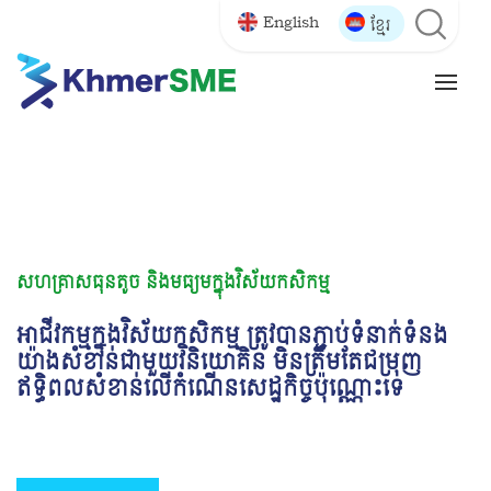
English
ខ្មែរ
សហគ្រាសធុនតូច និងមធ្យមក្នុងវិស័យឧស្សាហកម្ម
សហ
សហគ្រាសធុនមីក្រូ តូច និងមធ្យម តែងត្រូវបានចាត់
ស
ទុកថាក្បាលជាម៉ាស៊ីនមួយដើម្បីអភិវឌ្ឍន៍សេដ្ឋកិច្ច
ន
អានបន្ថែម