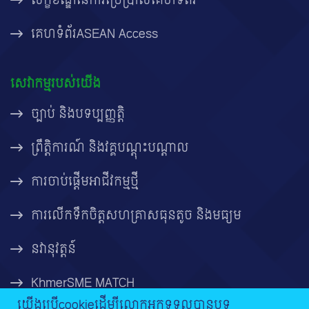
លក្ខខណ្ឌនៃការប្រើប្រាស់គេហទំព័រ
គេហទំព័រASEAN Access
សេវាកម្មរបស់យើង
ច្បាប់ និងបទប្បញ្ញត្តិ
ព្រឹត្តិការណ៍ និងវគ្គបណ្តុះបណ្តាល
ការចាប់ផ្តើមអាជីវកម្មថ្មី
ការលើកទឹកចិត្តសហគ្រាសធុនតូច និងមធ្យម
នវានុវត្តន៍
KhmerSME MATCH
យើងប្រើcookieដើម្បីលោកអ្នកទទួលបានបទ