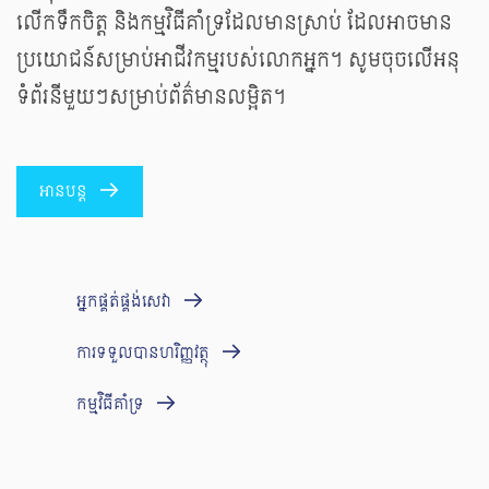
លើកទឹកចិត្ត និងកម្មវិធីគាំទ្រដែលមានស្រាប់ ដែលអាច​មាន
ប្រយោជន៍សម្រាប់​អាជីវកម្មរបស់លោកអ្នក។​ សូមចុចលើអនុ
ទំព័រ​នីមួយៗសម្រាប់ព័ត៌មានលម្អិត​។
អានបន្ត
អ្នកផ្គត់ផ្គង់សេវា
ការទទួលបានហរិញ្ញវត្ថុ
កម្មវិធីគាំទ្រ