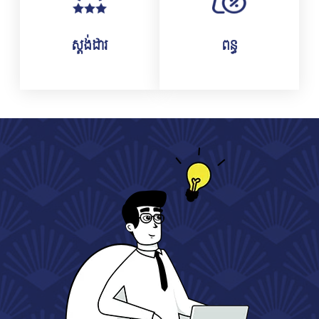
ស្ដង់ដារ
ពន្ធ