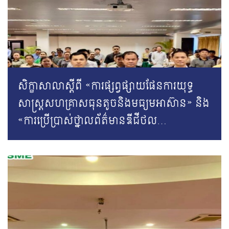
សិក្ខាសាលាស្តីពី «ការផ្សព្វផ្សាយផែនការយុទ្ធ
សាស្រ្តសហគ្រាសធុនតូចនិងមធ្យមអាស៊ាន» និង
«ការប្រើប្រាស់ថ្នាលព័ត៌មានឌីជីថល
KhmerSME»