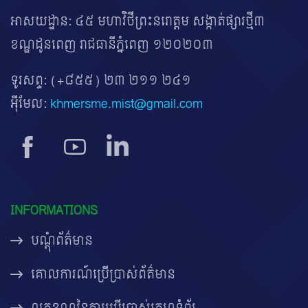
អាសយដ្ឋាន: ៤៥ មហាវិថីព្រះនរោត្តម សង្កាត់ផ្សារថ្មី៣
ខណ្ឌដូនពេញ រាជធានីភ្នំពេញ ១២០២០៣
ទូរសព្ទ:
(+៨៥៥) ២៣ ២១១ ២៤១
អ៊ីមែល:
khmersme.mist@gmail.com
INFORMATIONS
បណ្តុំព័ត៌មាន
គោលការណ៍ប្រើប្រាស់ព័ត៌មាន