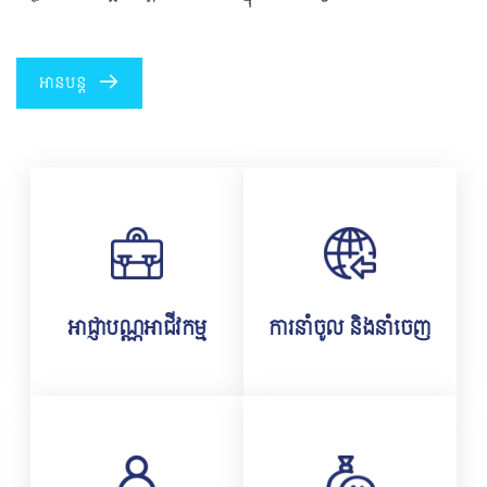
អានបន្ត
អាជ្ញាបណ្ណអាជីវកម្ម
ការនាំចូល និងនាំចេញ