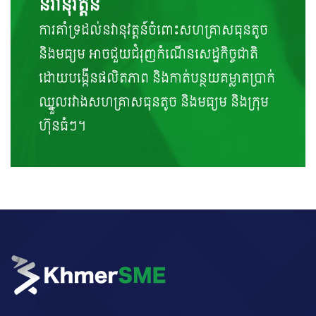
នវានុវត្តន៍
ការគាំទ្រដល់នវានុវត្តន៍ចំពោះសហគ្រាសធុនតូច
និងមធ្យម អាចជួយជំរុញកំណើនសេដ្ឋកិច្ចជាតិ
ដោយបង្កើនផលិតភាព និងកាត់បន្ថយគម្លាតប្រាក់
ឈ្នួលរវាងសហគ្រាសធុនតូច និងមធ្យម និងក្រុម
ហ៊ុនធំៗ។