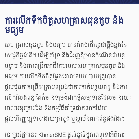
ការលើកទឹកចិត្តសហគ្រាសធុនតូច និង
មធ្យម
សហគ្រាសធុនតូច និង​មធ្យម​ បានកំពុងដើរតួរជាឆ្អឹងខ្នងនៃ
សេដ្ឋកិច្ចជាតិ។ ដើម្បីគាំទ្រ និងជំរុញឱ្យមានកំណើនជាបន្ត
បន្ទាប់ និងការពង្រីកអាជីវកម្មរបស់សហគ្រាសធុនតូច និង​
មធ្យម​ ការលើកទឹកចិត្ត​ផ្នែក​គោលនយោបាយត្រូវបាន
ផ្តល់ជូនភាគច្រើនក្រោម​ទម្រង់ជាការ​កាត់បន្ថយពន្ធ និងការ
លើកលែងពន្ធ តែក៏មានទម្រង់ជាកម្ចីសម្បទានដែលមានរយៈ​
ពេលអនុគ្រោះវែង​ និងកម្មវិធីគាំទ្រជាក់លាក់ដែល
ផ្តល់ហិរញ្ញប្បទានដោយក្រសួង ឬស្ថាប័នពាក់ព័ន្ធផងដែរ​។
នៅក្នុងផ្នែកនេះ KhmerSME ផ្តល់នូវទិដ្ឋភាពទូទៅអំពី​ការ