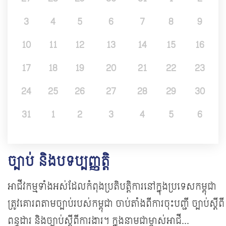
3
4
5
6
7
8
9
10
11
12
13
14
15
16
17
18
19
20
21
22
23
24
25
26
27
28
29
30
31
1
2
3
4
5
6
ច្បាប់ និងបទប្បញ្ញត្តិ
អាជីវកម្មទាំងអស់ដែលកំពុងប្រតិបត្តិការនៅក្នុងប្រទេសកម្ពុជា​
ត្រូវគោរពតាមច្បាប់របស់កម្ពុជា ចាប់តាំងពី​​​​​ការចុះបញ្ជី​ ច្បាប់ស្តីពី
ពន្ធដារ​ និងច្បាប់ស្តីពីការងារ។ ក្នុងនាមជាម្ចាស់អាជី...