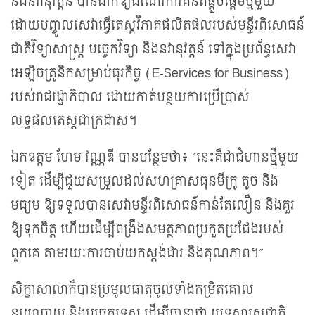
និងនវានុវត្តន៍ បានដាក់ឱ្យដំណើរការគំនិតផ្តួចផ្តើមថ្មីមួយ
ដោយបញ្ចូលសេវាធ្វើតេស្តវិភាគផលិតផលរបស់មន្ទីរពិសោធន៍
ជាតិវិទ្យាសាស្ត្រ បច្ចេកវិទ្យា និងនវានុវត្តន៍ ទៅក្នុងប្រព័ន្ធសេវា
អេឡិចត្រូនិកសម្រាប់ធុរកិច្ច (E-Services for Business)
របស់រាជរដ្ឋាភិបាល ដោយកាត់បន្ថយការប្រើប្រាស់
លទ្ធផលតេស្តជាក្រដាស។
ឯកឧត្តម ហែម វណ្ណឌី បានបន្ថែមថា៖ “នេះគឺជាជំហានថ្មីមួយ
ទៀត ដើម្បីជួយសម្រួលដល់សហគ្រាសធុនមីក្រូ តូច និង
មធ្យម ឱ្យទទួលបានសេវាមន្ទីរពិសោធន៍កាន់តែលឿន និងគួរ
ឱ្យទុកចិត្ត ហើយដើម្បីពង្រឹងសមត្ថភាពប្រកួតប្រជែងរបស់
ពួកគេ តាមរយៈការចាប់យកស្តង់ដារ និងគុណភាព។”
សិក្ខាសាលាក៏បានប្រមូលធាតុចូលទាំងកម្រិតគោល
នយោបាយ និងបច្ចេកទេស ដើម្បីធានាថា យុទ្ធសាស្ត្រជាតិ