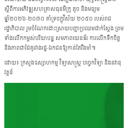
ស្តីពីការអភិវឌ្ឍសហគ្រាសធុនមីក្រូ តូច និងមធ្យម
ឆ្នាំ២០២៦-២០៣០ គាំទ្រចក្ខុវិស័យ ២០៥០ របស់រាជ
រដ្ឋាភិបាល រួមចំណែកដោះស្រាយបញ្ហាប្រឈមជាក់ស្តែង ព្រម
ទាំងលើកកម្ពស់បរិយាបន្ន សមភាពយេនឌ័រ ការលើកទឹកចិត្ត
និងភាពជាដៃគូរវាងរដ្ឋ-ឯកជនឱ្យកាន់តែរឹងមាំ៕
ដោយ៖ ក្រសួងឧស្សាហកម្ម វិទ្យាសាស្ត្រ បច្ចេកវិទ្យា និងនវានុ
វត្តន៍