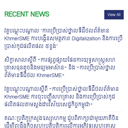
RECENT NEWS
View All
វគ្គបណ្តុះបណ្តាល “ការប្រើប្រាស់ថ្នាលឌីជីថលព័ត៌មាន
KhmerSME ការបង្កើនសមត្ថភាព Digitalization និងការប្រើ
ប្រាស់កូដផលិតផល ៥ខ្ទង់”
សិក្ខាសាលាស្តីពី «ការផ្សព្វផ្សាយផែនការយុទ្ធសាស្រ្តសហ
គ្រាសធុនតូចនិងមធ្យមអាស៊ាន» និង «ការប្រើប្រាស់ថ្នាល
ព័ត៌មានឌីជីថល KhmerSME»
វគ្គបណ្តុះបណ្តាលស្តីពី «ការប្រើប្រាស់ថ្នាលឌីជីថលព័ត៌មាន
KhmerSME ការចុះបញ្ជីសហគ្រាស និងការប្រើប្រាស់កូដ
ផលិតផលតាមស្តង់ដារវិស័យសេដ្ឋកិច្ចកម្ពុជា»
គណៈប្រតិភូក្រសួងឧស្សាហកម្ម ជួបពិភាក្សាជាមួយភាគីចិន
ដើម្បីពង្រឹងកិច្ចសហប្រតិបត្តិការលើការអភិវឌ្ឍសហគ្រាស