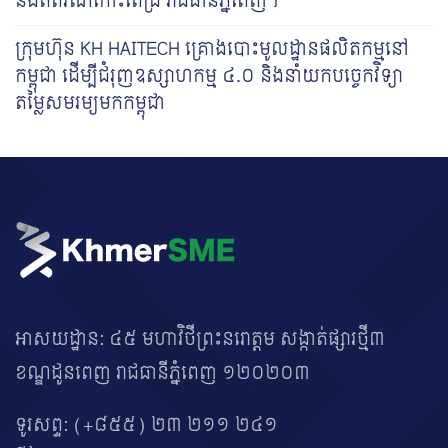
និង​ពិព័រណ៍​កោះ​ពេជ្រ រាជធានីភ្នំពេញ។
ក្រុមហ៊ុន KH HAITECH គ្រោងបោះមូលដ្ឋានផលិតកម្មនៅ
កម្ពុជា ដើម្បីជំរុញឧស្សាហកម្ម ៤.០ និងនាំយកបច្ចេកវិទ្យា
តម្លៃសមរម្យមកកម្ពុជា
អាសយដ្ឋាន: ៤៥ មហាវិថីព្រះនរោត្តម សង្កាត់ផ្សារថ្មី៣
ខណ្ឌដូនពេញ រាជធានីភ្នំពេញ ១២០២០៣
ទូរសព្ទ:
(+៨៥៥) ២៣ ២១១ ២៤១