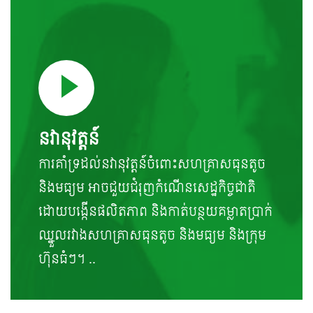
នវានុវត្តន៍
ការគាំទ្រដល់នវានុវត្តន៍ចំពោះសហគ្រាសធុនតូច
និងមធ្យម អាចជួយជំរុញកំណើនសេដ្ឋកិច្ចជាតិ
ដោយបង្កើនផលិតភាព និងកាត់បន្ថយគម្លាតប្រាក់
ឈ្នួលរវាងសហគ្រាសធុនតូច និងមធ្យម និងក្រុម
ហ៊ុនធំៗ។ ..