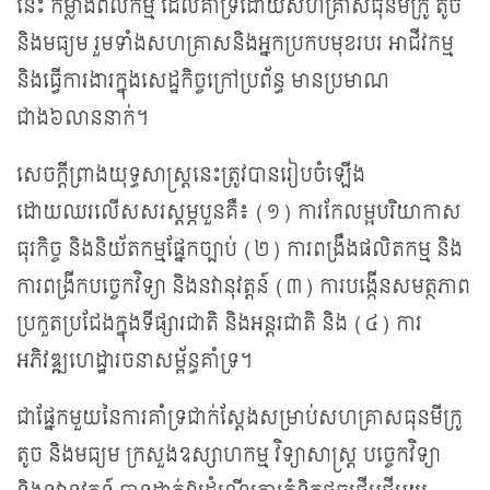
នេះ កម្លាំងពលកម្ម ដែលគាំទ្រដោយសហគ្រាសធុនមីក្រូ តូច
និងមធ្យម រួមទាំងសហគ្រាសនិងអ្នកប្រកបមុខរបរ អាជីវកម្ម
និងធ្វើការងារក្នុងសេដ្ឋកិច្ចក្រៅប្រព័ន្ធ មានប្រមាណ
ជាង៦លាននាក់។
សេចក្តីព្រាងយុទ្ធសាស្ត្រនេះត្រូវបានរៀបចំឡើង
ដោយឈរលើសសរស្តម្ភបួនគឺ៖ (១) ការកែលម្អបរិយា​កាស​
ធុរកិច្ច និងនិយ័តកម្មផ្នែកច្បាប់ (២) ការពង្រឹងផលិតកម្ម និង
ការពង្រីកបច្ចេកវិទ្យា និងនវានុវត្តន៍ (៣) ការបង្កើនសមត្ថភាព
ប្រកួតប្រជែងក្នុងទីផ្សារជាតិ និងអន្តរជាតិ និង (៤) ការ
អភិវឌ្ឍហេដ្ឋារចនាសម្ព័ន្ធគាំទ្រ។
ជាផ្នែកមួយនៃការគាំទ្រជាក់ស្តែងសម្រាប់សហគ្រាសធុនមីក្រូ
តូច និងមធ្យម ក្រសួងឧស្សាហកម្ម វិទ្យាសាស្ត្រ បច្ចេកវិទ្យា