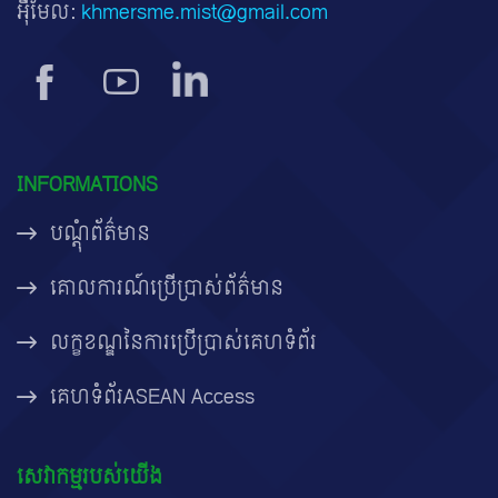
អ៊ីមែល:
khmersme.mist@gmail.com
INFORMATIONS
បណ្តុំព័ត៌មាន
គោលការណ៍ប្រើប្រាស់ព័ត៌មាន
លក្ខខណ្ឌនៃការប្រើប្រាស់គេហទំព័រ
គេហទំព័រASEAN Access
សេវាកម្មរបស់យើង