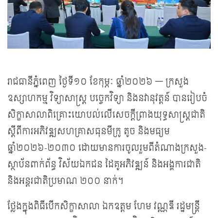
រាជធានីភ្នំពេញ ថ្ងៃទី១០ ខែកុម្ភៈ ឆ្នាំ២០២៦ — ក្រសួង
ឧស្សាហកម្ម វិទ្យាសាស្ត្រ បច្ចេកវិទ្យា និងនវានុវត្តន៍ បានរៀបចំ
សិក្ខាសាលាពិគ្រោះយោបល់លើសេចក្តីព្រាងយុទ្ធសាស្ត្រជាតិ
ស្តីពីការអភិវឌ្ឍសហគ្រាសធុនមីក្រូ តូច និងមធ្យម
ឆ្នាំ២០២៦-២០៣០ ដោយមានការចូលរួមពីតំណាងក្រសួង-
ស្ថាប័នពាក់ព័ន្ធ វិស័យ​ឯកជន ដៃគូអភិវឌ្ឍន៍ និងអង្គការជាតិ
និងអន្តរជាតិប្រមាណ ២០០ នាក់។
ថ្លែងក្នុងពិធីបើកសិក្ខាសាលា ឯកឧត្តម ហែម វណ្ណឌី រដ្ឋមន្ត្រី