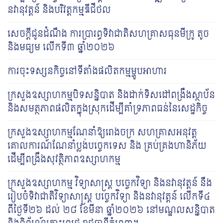
នវានុវត្តន៍ និងបរិវត្តកម្មឌីជីថល
សេចក្តីជូនដំណឹង ការប្រារព្ធទិវាជាតិសហគ្រាសធុនមីក្រូ តូច
និងមធ្យម លើកទី៣ ឆ្នាំ២០២៦
ការចុះទស្សនកិច្ចនៅទីតាំងផលិតកម្មម្ហូបអាហារ
ក្រសួងឧស្សាហកម្មបិទសន្និបាត និងដាក់ទិសដៅពង្រឹងស្ថាប័ន
និងសមត្ថភាពផលិតក្នុងស្រុកដើម្បីគាំទ្រភាពធន់នៃសេដ្ឋកិច្ច
ក្រសួងឧស្សាហកម្មណែនាំឱ្យរោងចក្រ សហគ្រាសអនុវត្ត
គោលការណ៍ណែនាំប្លង់បច្ចេកទេស និង គ្រប់គ្រងហានិភ័យ
ដើម្បីពង្រឹងសុវត្ថិភាពឧស្សាហកម្ម
ក្រសួងឧស្សាហកម្ម វិទ្យាសាស្ត្រ បច្ចេកវិទ្យា និងនវានុវត្តន៍ នឹង
រៀបចំទិវាជាតិវិទ្យាសាស្រ្ត បច្ចេក​វិទ្យា និងនវានុវត្តន៍ លើកទី៤
ពីថ្ងៃទី២៦ ដល់ ២៨ ខែមីនា ឆ្នាំ២០២៦ នៅមណ្ឌលសន្និបាត