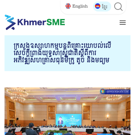
English
ខ្មែរ
ក្រសួង​ឧស្សាហកម្មបន្ត​​ពិគ្រោះ​យោបល់លើ​
សេចក្តីព្រាងយុទ្ធសាស្ត្រ​ជាតិស្តីពីការ
អភិវឌ្ឍសហគ្រាសធុន​មីក្រូ តូច និង​មធ្យម