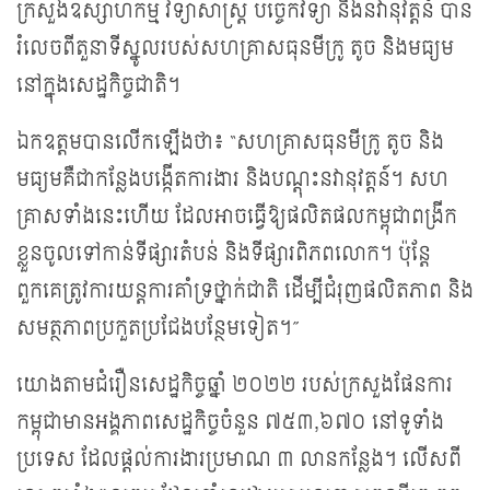
ក្រសួងឧស្សាហកម្ម វិទ្យាសាស្ត្រ បច្ចេកវិទ្យា និងនវានុវត្តន៍ បាន
រំលេចពីតួនាទីស្នូលរបស់សហគ្រាសធុនមីក្រូ តូច និងមធ្យម
នៅក្នុងសេដ្ឋកិច្ចជាតិ។
ឯកឧត្តមបានលើកឡើងថា៖ “សហគ្រាសធុនមីក្រូ តូច និង
មធ្យមគឺជាកន្លែងបង្កើតការងារ និងបណ្តុះនវានុវត្តន៍។ សហ
គ្រាសទាំងនេះហើយ ដែលអាចធ្វើឱ្យផលិតផលកម្ពុជាពង្រីក
ខ្លួនចូលទៅកាន់ទីផ្សារតំបន់ និង​ទីផ្សារពិភពលោក។ ប៉ុន្តែ
ពួកគេត្រូវការយន្តការគាំទ្រថ្នាក់ជាតិ ដើម្បីជំរុញផលិតភាព និង
សមត្ថភាពប្រកួតប្រជែងបន្ថែមទៀត។”
យោងតាមជំរឿនសេដ្ឋកិច្ចឆ្នាំ ២០២២ របស់ក្រសួងផែនការ
កម្ពុជាមានអង្គភាពសេដ្ឋកិច្ចចំនួន ៧៥៣,៦៧០ នៅទូទាំង
ប្រទេស ដែលផ្តល់ការងារប្រមាណ ៣ លានកន្លែង។ លើសពី