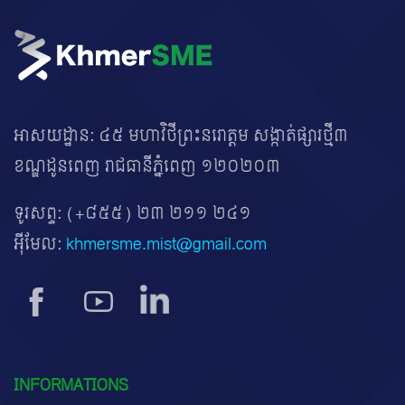
អាសយដ្ឋាន: ៤៥ មហាវិថីព្រះនរោត្តម សង្កាត់ផ្សារថ្មី៣
ខណ្ឌដូនពេញ រាជធានីភ្នំពេញ ១២០២០៣
ទូរសព្ទ:
(+៨៥៥) ២៣ ២១១ ២៤១
អ៊ីមែល:
khmersme.mist@gmail.com
INFORMATIONS