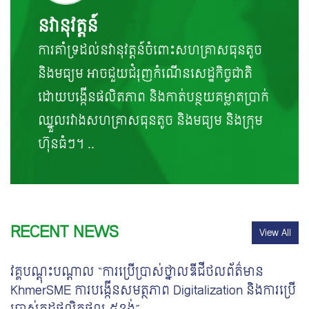
នវានុវត្តន៍
ការគាំទ្រដល់នវានុវត្តន៍ចំពោះសហគ្រាសធុនតូច
និងមធ្យម អាចជួយជំរុញកំណើនសេដ្ឋកិច្ចជាតិ
ដោយបង្កើនផលិតភាព និងកាត់បន្ថយគម្លាតប្រាក់
ឈ្នួលរវាងសហគ្រាសធុនតូច និងមធ្យម និងក្រុម
ហ៊ុនធំៗ។ ..
RECENT NEWS
View All
វគ្គបណ្តុះបណ្តាល “ការប្រើប្រាស់ថ្នាលឌីជីថលព័ត៌មាន
KhmerSME ការបង្កើនសមត្ថភាព Digitalization និងការប្រើ