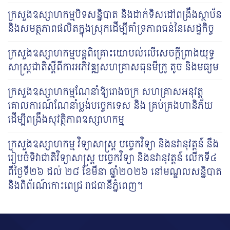
ក្រសួងឧស្សាហកម្មបិទសន្និបាត និងដាក់ទិសដៅពង្រឹងស្ថាប័ន
និងសមត្ថភាពផលិតក្នុងស្រុកដើម្បីគាំទ្រភាពធន់នៃសេដ្ឋកិច្ច
ក្រសួង​ឧស្សាហកម្មបន្ត​​ពិគ្រោះ​យោបល់លើ​សេចក្តីព្រាងយុទ្ធ
សាស្ត្រ​ជាតិស្តីពីការអភិវឌ្ឍសហគ្រាសធុន​មីក្រូ តូច និង​មធ្យម
ក្រសួងឧស្សាហកម្មណែនាំឱ្យរោងចក្រ សហគ្រាសអនុវត្ត
គោលការណ៍ណែនាំប្លង់បច្ចេកទេស និង គ្រប់គ្រងហានិភ័យ
ដើម្បីពង្រឹងសុវត្ថិភាពឧស្សាហកម្ម
ក្រសួងឧស្សាហកម្ម វិទ្យាសាស្ត្រ បច្ចេកវិទ្យា និងនវានុវត្តន៍ នឹង
រៀបចំទិវាជាតិវិទ្យាសាស្រ្ត បច្ចេក​វិទ្យា និងនវានុវត្តន៍ លើកទី៤
ពីថ្ងៃទី២៦ ដល់ ២៨ ខែមីនា ឆ្នាំ២០២៦ នៅមណ្ឌលសន្និបាត
និង​ពិព័រណ៍​កោះ​ពេជ្រ រាជធានីភ្នំពេញ។