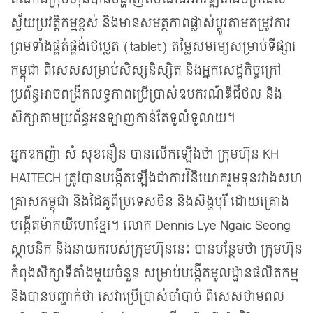
ស្វ័យប្រវត្តិកម្មខ្ពស់ និងមានសមត្ថភាពផ្លាស់ប្ដូរតាមតម្រូវការ
ព្រមទាំងផ្គត់ផ្គង់ថេប្លេត (tablet) តម្លៃសមរម្យសម្រាប់ទីផ្សារ
កម្ពុជា ពិសេសសម្រាប់សិស្សនិស្សិត និងអ្នកសេដ្ឋកិច្ចក្រៅ
ប្រព័ន្ធអាចពង្រីកលទ្ធភាពប្រើប្រាស់ឧបករណ៍ឌីជីថល និង
សិក្សាតាមប្រព័ន្ធអនឡាញកាន់តែទូលំទូលាយ។
អ្នកឧកញ៉ា សំ សុខនឿន បានលើកឡើងថា ក្រុមហ៊ុន KH
HAITECH ត្រូវបានបង្កើតឡើងជាការវិនិយោគរួមទុនរវាងសហ
គ្រាសកម្ពុជា និងដៃគូពីប្រទេសចិន និងសិង្ហបុរី ដោយគ្រោង
បង្កើតម៉ាកយីហោខ្មែរ។ លោក Dennis Lye Ngaic Seong
ស្ថាបនិក និងនាយករបស់ក្រុមហ៊ុននេះ បានបន្ថែមថា ក្រុមហ៊ុន
កំពុងសិក្សាទីតាំងមួយចំនួន សម្រាប់បង្កើតមូលដ្ឋានផលិតកម្ម
និងបានបញ្ជាក់ថា សេវាប្រើប្រាស់ចាំបាច់ ពិសេសថាមពល