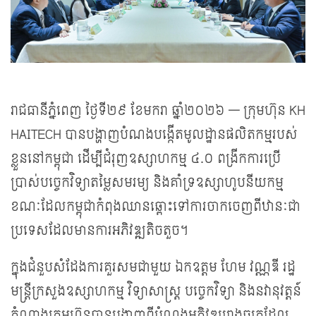
រាជធានីភ្នំពេញ ថ្ងៃទី២៩ ខែមករា ឆ្នាំ២០២៦ — ក្រុមហ៊ុន KH
HAITECH បានបង្ហាញបំណងបង្កើតមូលដ្ឋានផលិតកម្មរបស់
ខ្លួននៅកម្ពុជា ដើម្បីជំរុញឧស្សាហកម្ម ៤.០ ពង្រីកការប្រើ
ប្រាស់បច្ចេកវិទ្យាតម្លៃសមរម្យ និងគាំទ្រឧស្សាហូបនីយកម្ម
ខណៈដែលកម្ពុជាកំពុងឈានឆ្ពោះទៅការចាកចេញពីឋានៈជា
ប្រទេសដែលមានការអភិវឌ្ឍតិចតួច។
ក្នុងជំនួបសំដែងការគួរសមជាមួយ ឯកឧត្តម ហែម វណ្ណឌី រដ្ឋ
មន្ត្រីក្រសួងឧស្សាហកម្ម វិទ្យាសាស្ត្រ បច្ចេកវិទ្យា និងនវានុវត្តន៍
តំណាងក្រុមហ៊ុនបានបង្ហាញពីបំណងអភិវឌ្ឍរោងចក្រដែល