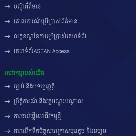
បណ្តុំព័ត៌មាន
គោលការណ៍ប្រើប្រាស់ព័ត៌មាន
លក្ខខណ្ឌនៃការប្រើប្រាស់គេហទំព័រ
គេហទំព័រASEAN Access
សេវាកម្មរបស់យើង
ច្បាប់ និងបទប្បញ្ញត្តិ
ព្រឹត្តិការណ៍ និងវគ្គបណ្តុះបណ្តាល
ការចាប់ផ្តើមអាជីវកម្មថ្មី
ការលើកទឹកចិត្តសហគ្រាសធុនតូច និងមធ្យម