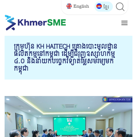
English
ខ្មែរ
ក្រុមហ៊ុន KH HAITECH គ្រោងបោះមូលដ្ឋាន
ផលិតកម្មនៅកម្ពុជា ដើម្បីជំរុញឧស្សាហកម្ម
៤.០ និងនាំយកបច្ចេកវិទ្យាតម្លៃសមរម្យមក
កម្ពុជា