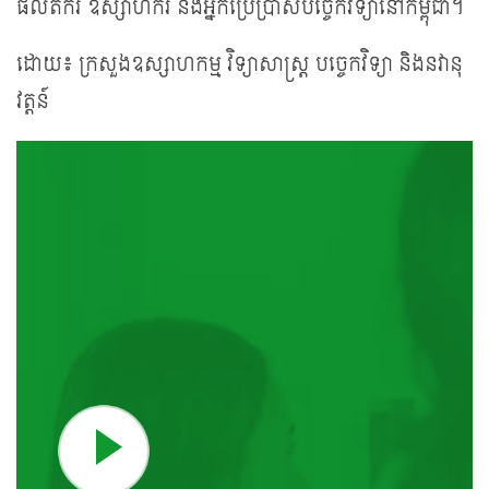
ផលិតករ ឧស្សាហករ និងអ្នកប្រើប្រាស់បច្ចេកវិទ្យានៅកម្ពុជា។
ដោយ៖ ក្រសួងឧស្សាហកម្ម វិទ្យាសាស្ត្រ បច្ចេកវិទ្យា និងនវានុ
វត្តន៍