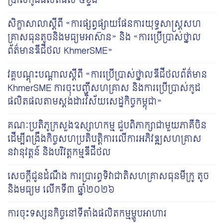
ប្រាស់កូដផលិតផល ៥ខ្ទង់”
សិក្ខាសាលាស្តីពី «ការផ្សព្វផ្សាយផែនការយុទ្ធសាស្រ្តសហ
គ្រាសធុនតូចនិងមធ្យមអាស៊ាន» និង «ការប្រើប្រាស់ថ្នាល
ព័ត៌មានឌីជីថល KhmerSME»
វគ្គបណ្តុះបណ្តាលស្តីពី «ការប្រើប្រាស់ថ្នាលឌីជីថលព័ត៌មាន
KhmerSME ការចុះបញ្ជីសហគ្រាស និងការប្រើប្រាស់កូដ
ផលិតផលតាមស្តង់ដារវិស័យសេដ្ឋកិច្ចកម្ពុជា»
គណៈប្រតិភូក្រសួងឧស្សាហកម្ម ជួបពិភាក្សាជាមួយភាគីចិន
ដើម្បីពង្រឹងកិច្ចសហប្រតិបត្តិការលើការអភិវឌ្ឍសហគ្រាស
នវានុវត្តន៍ និងបរិវត្តកម្មឌីជីថល
សេចក្តីជូនដំណឹង ការប្រារព្ធទិវាជាតិសហគ្រាសធុនមីក្រូ តូច
និងមធ្យម លើកទី៣ ឆ្នាំ២០២៦
ការចុះទស្សនកិច្ចនៅទីតាំងផលិតកម្មម្ហូបអាហារ