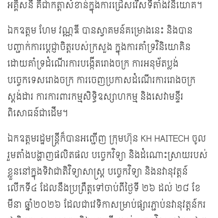
អគ្គិសនី គឺជាកត្តាសំខាន់ក្នុងការជ្រើសរើសទីតាំងវិនិយោគ។
ឯកឧត្តម ហែម វណ្ណឌី បានស្វាគមន៍គម្រោងនេះ និងបាន
បញ្ជាក់ការប្តេជ្ញាចិត្តរបស់ក្រសួង ក្នុងការគាំទ្រវិនិយោគិន
ដោយគាំទ្រដំណើរការបង្កើតរោងចក្រ ការអនុម័តប្លង់
បច្ចេកទេសរោងចក្រ ការចេញប្រកាសដំណើរការរោងចក្រ
ស្តង់ដារ ការការពារកម្មសិទ្ធិឧស្សាហកម្ម និងសេវាមន្ទីរ
ពិសោធន៍ជាដើម។
ឯកឧត្តមរដ្ឋមន្ត្រីក៏បានអញ្ជើញ ក្រុមហ៊ុន KH HAITECH ចូល
រួមតាំងបង្ហាញផលិតផល បច្ចេកវិទ្យា និងដំណោះស្រាយរបស់
ខ្លួននៅក្នុងទិវាជាតិវិទ្យាសាស្ត្រ បច្ចេកវិទ្យា និងនវានុវត្តន៍
លើកទី៤ ដែលនឹងប្រព្រឹត្តទៅចាប់ពីថ្ងៃទី ២៦ ដល់ ២៨ ខែ
មីនា ឆ្នាំ២០២៦ ដែលជាវេទិកាសម្រាប់ផ្សារភ្ជាប់នវានុវត្តន៍ករ